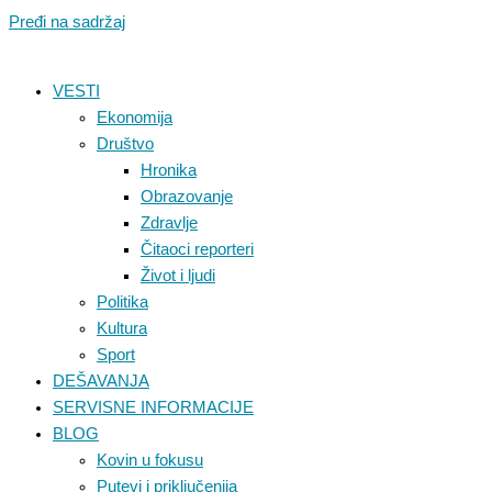
Pređi na sadržaj
VESTI
Ekonomija
Društvo
Hronika
Obrazovanje
Zdravlje
Čitaoci reporteri
Život i ljudi
Politika
Kultura
Sport
DEŠAVANJA
SERVISNE INFORMACIJE
BLOG
Kovin u fokusu
Putevi i priključenija