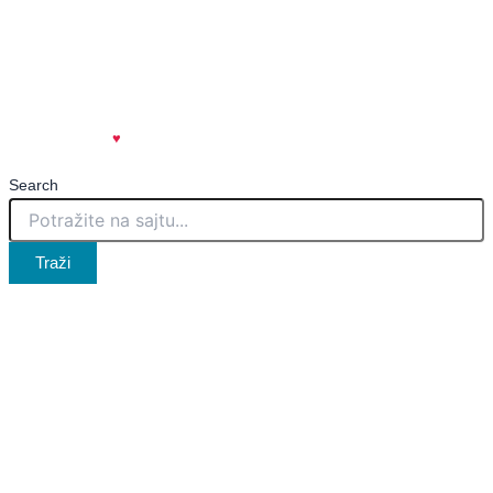
Uslovi korišćenja
Politika privatnosti
Marketing
Kontakt
created with
♥
| spicy.rs
🌶️
Search
Traži