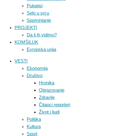
Putopisi
Selo u srcu
Spominjanje
PROJEKTI
Da li ih vidimo?
KOMŠILUK
Evropska unija
VESTI
Ekonomija
Društvo
Hronika
Obrazovanje
Zdravlje
Čitaoci reporteri
Život i ljudi
Politika
Kultura
Sport