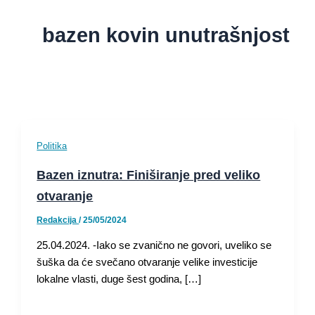
bazen kovin unutrašnjost
Politika
Bazen iznutra: Finiširanje pred veliko
otvaranje
Redakcija
/
25/05/2024
25.04.2024. -Iako se zvanično ne govori, uveliko se
šuška da će svečano otvaranje velike investicije
lokalne vlasti, duge šest godina, […]