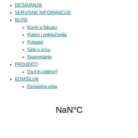
DEŠAVANJA
SERVISNE INFORMACIJE
BLOG
Kovin u fokusu
Putevi i priključenija
Putopisi
Selo u srcu
Spominjanje
PROJEKTI
Da li ih vidimo?
KOMŠILUK
Evropska unija