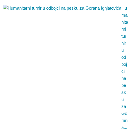
Hu
ma
nita
rni
tur
nir
u
od
boj
ci
na
pe
sk
u
za
Go
ran
a...