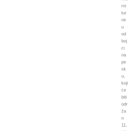
rni
tur
nir
u
od
boj
ci
na
pe
sk
u,
koji
će
biti
odr
ža
n
11.