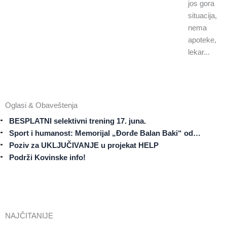
jos gora
situacija,
nema
apoteke,
lekar...
Oglasi & Obaveštenja
BESPLATNI selektivni trening 17. juna.
Sport i humanost: Memorijal „Đorđe Balan Baki“ od…
Poziv za UKLJUČIVANJE u projekat HELP
Podrži Kovinske info!
NAJČITANIJE