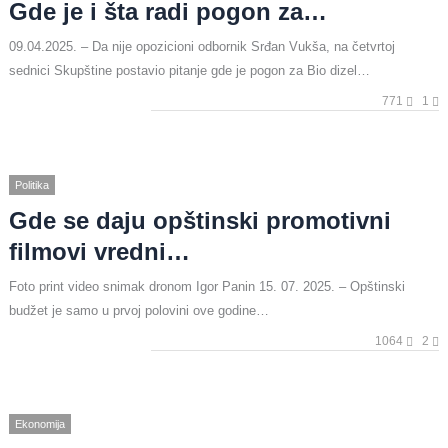
Gde je i šta radi pogon za…
09.04.2025. – Da nije opozicioni odbornik Srđan Vukša, na četvrtoj
sednici Skupštine postavio pitanje gde je pogon za Bio dizel…
771
1
Politika
Gde se daju opštinski promotivni
filmovi vredni…
Foto print video snimak dronom Igor Panin 15. 07. 2025. – Opštinski
budžet je samo u prvoj polovini ove godine…
1064
2
Ekonomija