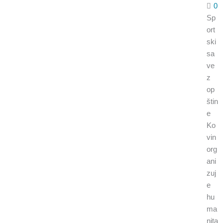
0
Sp
ort
ski
sa
ve
z
op
štin
e
Ko
vin
org
ani
zuj
e
hu
ma
nita