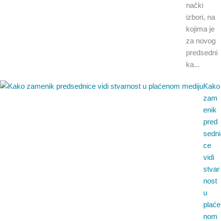
nački
izbori, na
kojima je
za novog
predsedni
ka...
Kako
zam
enik
pred
sedni
ce
vidi
stvar
nost
u
plaće
nom