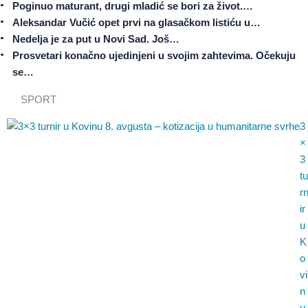
Poginuo maturant, drugi mladić se bori za život.…
Aleksandar Vučić opet prvi na glasačkom listiću u…
Nedelja je za put u Novi Sad. Još…
Prosvetari konačno ujedinjeni u svojim zahtevima. Očekuju
se…
SPORT
3
×
3
tu
r
ir
u
K
o
vi
n
u