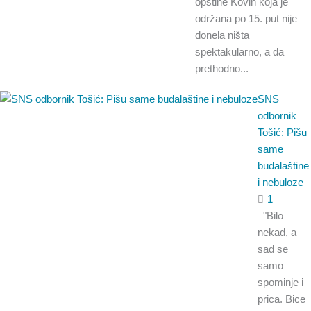
opštine Kovin koja je
održana po 15. put nije
donela ništa
spektakularno, a da
prethodno...
SNS
odbornik
Tošić: Pišu
same
budalaštine
i nebuloze
1
"Bilo
nekad, a
sad se
samo
spominje i
prica. Bice