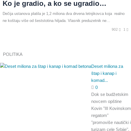
Ko je gradio, a ko se ugradio…
Dečija ustanova platila je 1,2 miliona dva drvena letnjikovca koja realno
ne koštaju više od šeststotina hiljada. Vlasnik preduzetnik ne…
902
1
POLITIKA
Deset miliona za
štap i kanap i
komad...
0
Dok se budžetskim
novcem opštine
Kovin "III Kovinskom
regatom"
"promoviše nautički i
turizam cele Srbije",