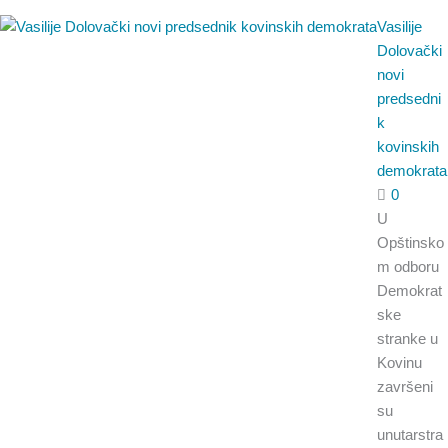
Vasilije
Dolovački
novi
predsedni
k
kovinskih
demokrata
0
U
Opštinsko
m odboru
Demokrat
ske
stranke u
Kovinu
završeni
su
unutarstra