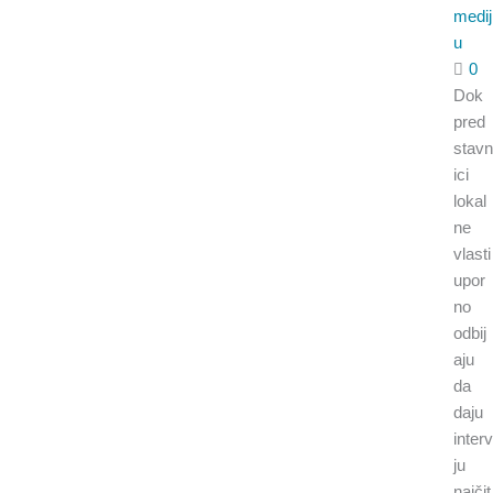
medij
u
0
Dok
pred
stavn
ici
lokal
ne
vlasti
upor
no
odbij
aju
da
daju
interv
ju
najčit