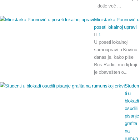
dotle već ...
Ministarka Paunović u
poseti lokalnoj upravi
1
U poseti lokalnoj
samoupravi u Kovinu
danas je, kako piše
Bus Radio, medij koji
je obavešten o...
Studen
ti u
blokadi
osudili
pisanje
grafita
na
rumun