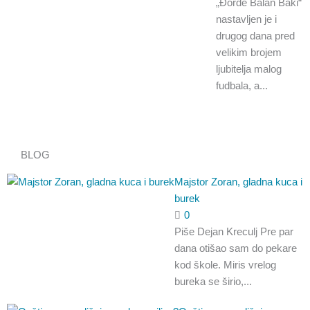
„Đorđe Balan Baki“
nastavljen je i
drugog dana pred
velikim brojem
ljubitelja malog
fudbala, a...
BLOG
Majstor Zoran, gladna kuca i
burek
0
Piše Dejan Kreculj Pre par
dana otišao sam do pekare
kod škole. Miris vrelog
bureka se širio,...