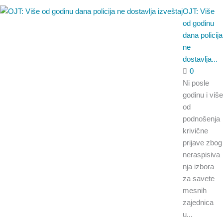
OJT: Više
od godinu
dana policija
ne
dostavlja...
0
Ni posle
godinu i više
od
podnošenja
krivične
prijave zbog
neraspisiva
nja izbora
za savete
mesnih
zajednica
u...