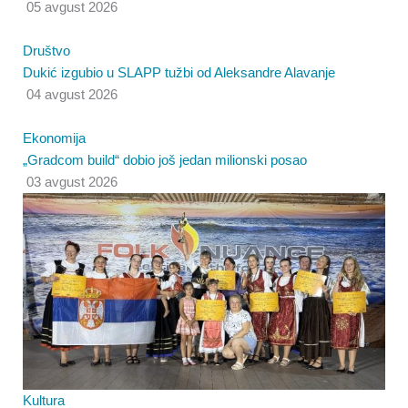
o
b
g
05 avgust 2026
o
e
r
Društvo
Dukić izgubio u SLAPP tužbi od Aleksandre Alavanje
04 avgust 2026
k
a
Ekonomija
m
„Gradcom build“ dobio još jedan milionski posao
03 avgust 2026
Kultura