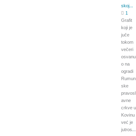
skoj...
1
Grafit
koji je
juče
tokom
večeri
osvanu
o na
ogradi
Rumun
ske
pravosl
avne
crkve u
Kovinu
već je
jutros...