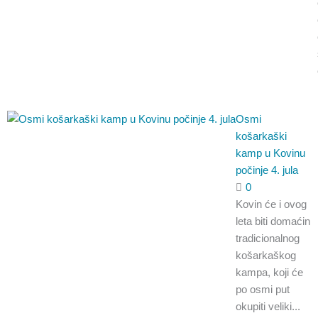
Osmi
košarkaški
kamp u Kovinu
počinje 4. jula
0
Kovin će i ovog
leta biti domaćin
tradicionalnog
košarkaškog
kampa, koji će
po osmi put
okupiti veliki...