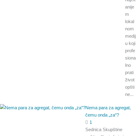
anije
m
lokal
nom
medij
u koji
profe
siona
lno
prati
život
opšti
ne...
Nema para za agregat,
čemu onda „za“?
1
Sednica Skupštine