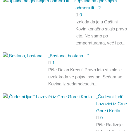
Opština na godišnjem
odmoru ili…?
0
Izgleda da je u Opštini
Kovin konačno stiglo pravo
leto. Ne samo po
temperaturama, već i po...
„Bostana, bostana…“
1
Piše Dejan Kreculj Pravo leto stizalo je
uvek kada se pojavi bostan. Sećam se
Kovina iz sedamdesetih...
„Čudesni ljudi“
Lazovići iz Crne
Gore i Korita…
0
Piše Radivoje