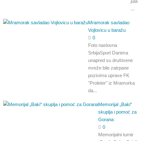
jula
...
Mramorak savladao
Vojlovicu u baražu
0
Foto naslovna
SrbijaSport Danima
unapred su društvene
mreže bile zatrpane
pozivima uprave FK
"Proleter" iz Mramorka
da...
Memorijal „Baki“
skuplja i pomoć za
Gorana
0
Memorijalni turnir