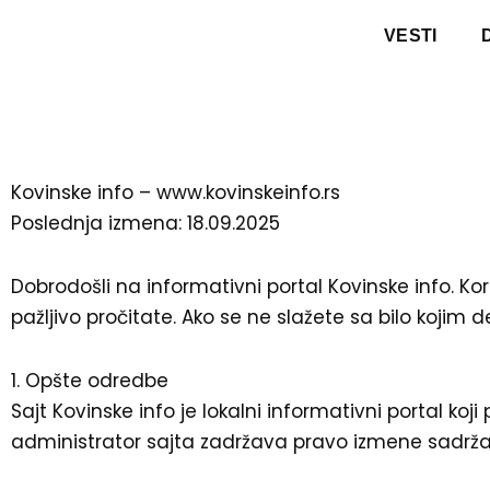
Pređi
VESTI
na
sadržaj
Kovinske info – www.kovinskeinfo.rs
Poslednja izmena: 18.09.2025
Dobrodošli na informativni portal Kovinske info. Ko
pažljivo pročitate. Ako se ne slažete sa bilo kojim d
1. Opšte odredbe
Sajt Kovinske info je lokalni informativni portal koj
administrator sajta zadržava pravo izmene sadržaja