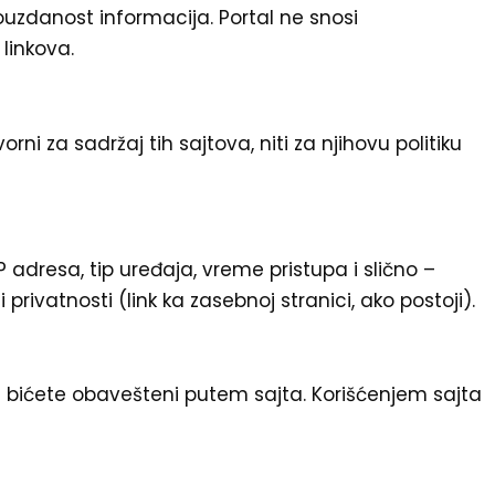
pouzdanost informacija. Portal ne snosi
linkova.
 za sadržaj tih sajtova, niti za njihovu politiku
P adresa, tip uređaja, vreme pristupa i slično –
 privatnosti (link ka zasebnoj stranici, ako postoji).
bićete obavešteni putem sajta. Korišćenjem sajta