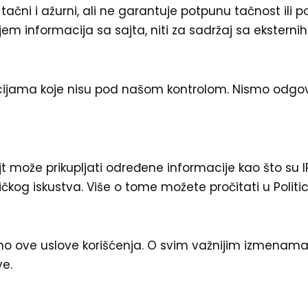
tačni i ažurni, ali ne garantuje potpunu tačnost ili 
 informacija sa sajta, niti za sadržaj sa eksternih 
ijama koje nisu pod našom kontrolom. Nismo odgovorni
ajt može prikupljati određene informacije kao što su I
sničkog iskustva. Više o tome možete pročitati u Politici
 ove uslove korišćenja. O svim važnijim izmenama 
e.