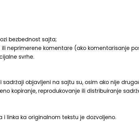
ozi bezbednost sajta;
 ili neprimerene komentare (ako komentarisanje pos
cijalne svrhe.
ali sadržaji objavljeni na sajtu su, osim ako nije drug
ljeno kopiranje, reprodukovanje ili distribuiranje s
a i linka ka originalnom tekstu je dozvoljeno.