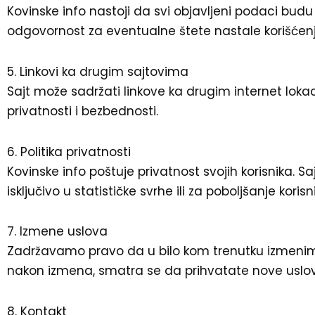
Kovinske info nastoji da svi objavljeni podaci budu 
odgovornost za eventualne štete nastale korišćenjem
5. Linkovi ka drugim sajtovima
Sajt može sadržati linkove ka drugim internet lokac
privatnosti i bezbednosti.
6. Politika privatnosti
Kovinske info poštuje privatnost svojih korisnika. S
isključivo u statističke svrhe ili za poboljšanje kori
7. Izmene uslova
Zadržavamo pravo da u bilo kom trenutku izmenimo
nakon izmena, smatra se da prihvatate nove uslov
8. Kontakt