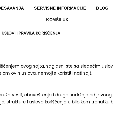
DEŠAVANJA
SERVISNE INFORMACIJE
BLOG
KOMŠILUK
USLOVI I PRAVILA KORIŠĆENJA
rišćenjem ovog sajta, saglasni ste sa sledećim uslov
elom ovih uslova, nemojte koristiti naš sajt.
i pruža vesti, obaveštenja i druge sadržaje od javnog z
, strukture i uslova korišćenja u bilo kom trenutku