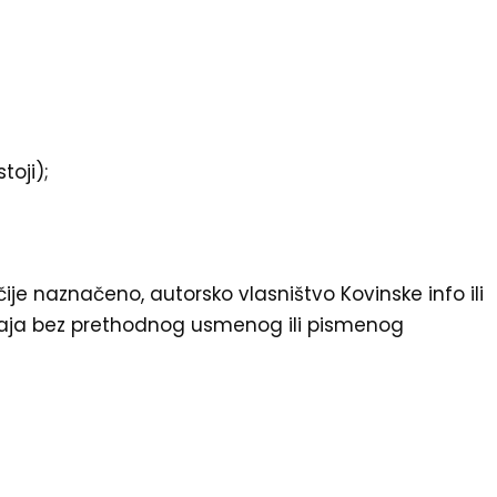
toji);
ačije naznačeno, autorsko vlasništvo Kovinske info ili
adržaja bez prethodnog usmenog ili pismenog