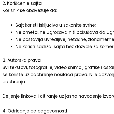
2. Korišćenje sajta
Korisnik se obavezuje da:
Sajt koristi isključivo u zakonite svrhe;
Ne ometa, ne ugrožava niti pokušava da ugr
Ne postavlja uvredljive, netačne, zlonamerne
Ne koristi sadržaj sajta bez dozvole za komer
3. Autorska prava
Svi tekstovi, fotografije, video snimci, grafike i ost
se koriste uz odobrenje nosilaca prava. Nije dozvo
odobrenja.
Deljenje linkova i citiranje uz jasno navođenje izvor
4. Odricanje od odgovornosti