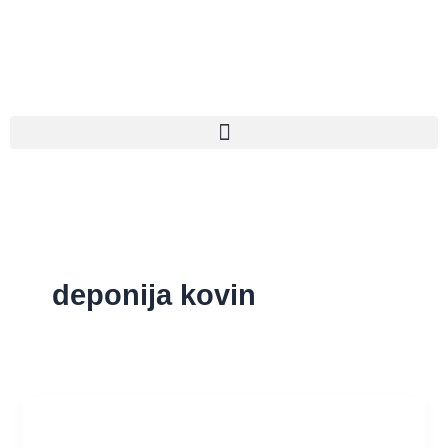
Pređi
na
sadržaj
deponija kovin