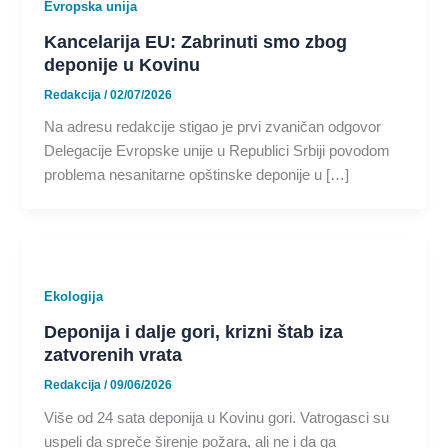
Evropska unija
Kancelarija EU: Zabrinuti smo zbog
deponije u Kovinu
Redakcija
/
02/07/2026
Na adresu redakcije stigao je prvi zvaničan odgovor
Delegacije Evropske unije u Republici Srbiji povodom
problema nesanitarne opštinske deponije u […]
Ekologija
Deponija i dalje gori, krizni štab iza
zatvorenih vrata
Redakcija
/
09/06/2026
Više od 24 sata deponija u Kovinu gori. Vatrogasci su
uspeli da spreče širenje požara, ali ne i da ga