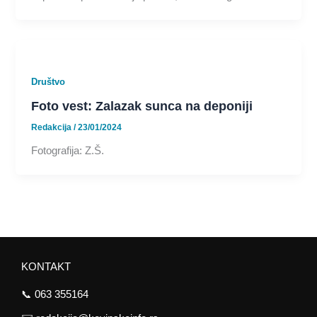
Društvo
Foto vest: Zalazak sunca na deponiji
Redakcija
/
23/01/2024
Fotografija: Z.Š.
KONTAKT
📞
063 355164