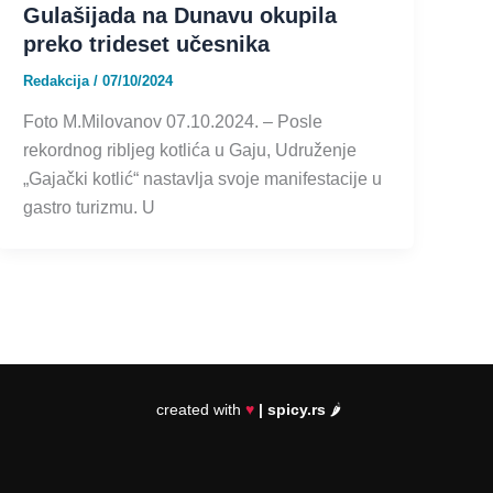
Gulašijada na Dunavu okupila
preko trideset učesnika
Redakcija
/
07/10/2024
Foto M.Milovanov 07.10.2024. – Posle
rekordnog ribljeg kotlića u Gaju, Udruženje
„Gajački kotlić“ nastavlja svoje manifestacije u
gastro turizmu. U
created with
♥
| spicy.rs
🌶️