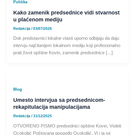
Politika
Kako zamenik predsednice vidi stvarnost
u plaćenom mediju
Redakcija
/
03/07/2026
Dok predstavnici lokalne vlasti uporno odbijaju da daju
intervju najčitanijem lokalnom mediju koji profesionalno
prati život opštine Kovin, zamenik predsednice […]
Blog
Umesto intervjua sa predsednicom-
rekapitulacija manipulacijama
Redakcija
/
31/12/2025
OTVORENO PISMO predsednici opštine Kovin, Violeti
Ocokoljić Poštovana gospođo Ocokoljić, Vi i ja se