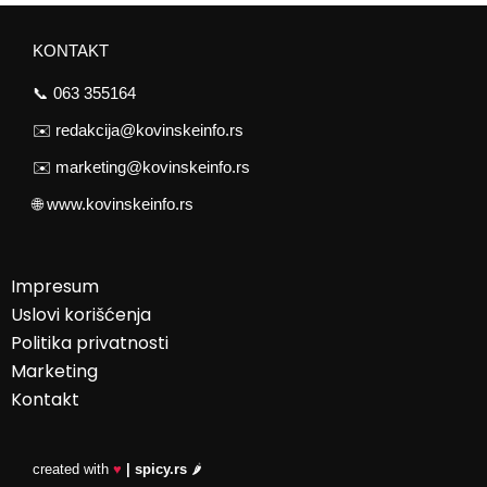
KONTAKT
📞
063 355164
✉️
redakcija@kovinskeinfo.rs
✉️
marketing@kovinskeinfo.rs
🌐
www.kovinskeinfo.rs
Impresum
Uslovi korišćenja
Politika privatnosti
Marketing
Kontakt
created with
♥
| spicy.rs
🌶️