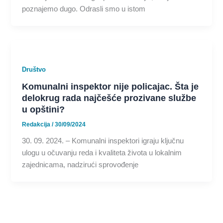
poznajemo dugo. Odrasli smo u istom
Društvo
Komunalni inspektor nije policajac. Šta je
delokrug rada najčešće prozivane službe
u opštini?
Redakcija
/
30/09/2024
30. 09. 2024. – Komunalni inspektori igraju ključnu
ulogu u očuvanju reda i kvaliteta života u lokalnim
zajednicama, nadzirući sprovođenje