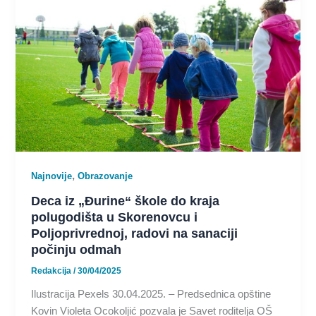
,
Najnovije
Obrazovanje
Deca iz „Đurine“ škole do kraja
polugodišta u Skorenovcu i
Poljoprivrednoj, radovi na sanaciji
počinju odmah
Redakcija
/
30/04/2025
Ilustracija Pexels 30.04.2025. – Predsednica opštine
Kovin Violeta Ocokoljić pozvala je Savet roditelja OŠ