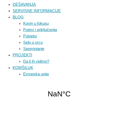
DEŠAVANJA
SERVISNE INFORMACIJE
BLOG
Kovin u fokusu
Putevi i priključenija
Putopisi
Selo u srcu
Spominjanje
PROJEKTI
Da li ih vidimo?
KOMŠILUK
Evropska unija