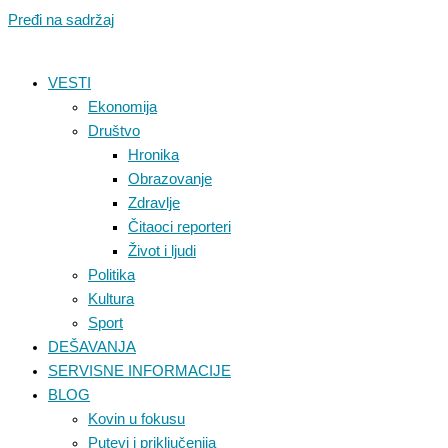
Pređi na sadržaj
VESTI
Ekonomija
Društvo
Hronika
Obrazovanje
Zdravlje
Čitaoci reporteri
Život i ljudi
Politika
Kultura
Sport
DEŠAVANJA
SERVISNE INFORMACIJE
BLOG
Kovin u fokusu
Putevi i priključenija