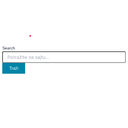
Uslovi korišćenja
Politika privatnosti
Marketing
Kontakt
created with
♥
| spicy.rs
🌶️
Search
Traži