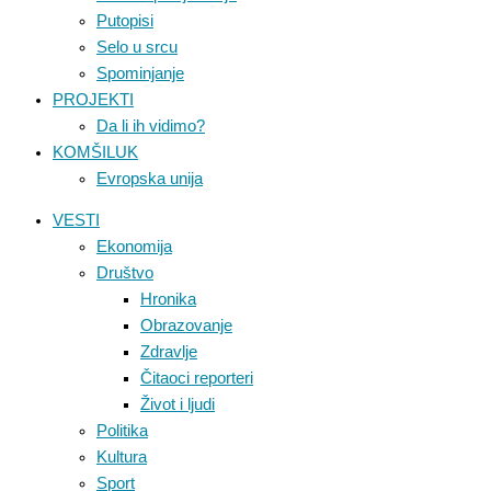
Putopisi
Selo u srcu
Spominjanje
PROJEKTI
Da li ih vidimo?
KOMŠILUK
Evropska unija
VESTI
Ekonomija
Društvo
Hronika
Obrazovanje
Zdravlje
Čitaoci reporteri
Život i ljudi
Politika
Kultura
Sport