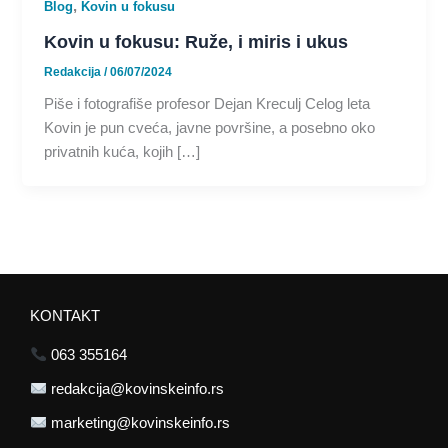
,
Blog
Kovin u fokusu
Kovin u fokusu: Ruže, i miris i ukus
Redakcija
/
06/07/2024
Piše i fotografiše profesor Dejan Kreculj Celog leta
Kovin je pun cveća, javne površine, a posebno oko
privatnih kuća, kojih […]
KONTAKT
063 355164
redakcija@kovinskeinfo.rs
marketing@kovinskeinfo.rs