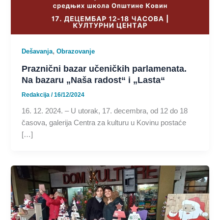
,
Dešavanja
Obrazovanje
Praznični bazar učeničkih parlamenata.
Na bazaru „Naša radost“ i „Lasta“
Redakcija
/
16/12/2024
16. 12. 2024. – U utorak, 17. decembra, od 12 do 18
časova, galerija Centra za kulturu u Kovinu postaće
[…]