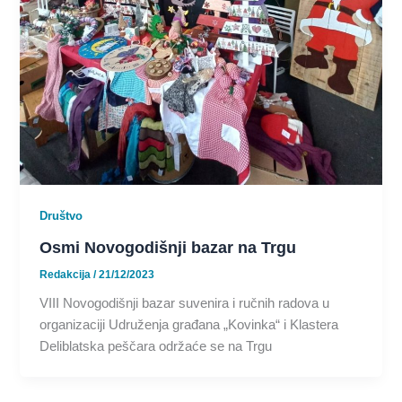
Društvo
Osmi Novogodišnji bazar na Trgu
Redakcija
/
21/12/2023
VIII Novogodišnji bazar suvenira i ručnih radova u
organizaciji Udruženja građana „Kovinka“ i Klastera
Deliblatska peščara održaće se na Trgu