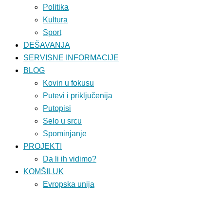
Politika
Kultura
Sport
DEŠAVANJA
SERVISNE INFORMACIJE
BLOG
Kovin u fokusu
Putevi i priključenija
Putopisi
Selo u srcu
Spominjanje
PROJEKTI
Da li ih vidimo?
KOMŠILUK
Evropska unija