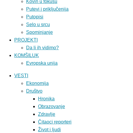
Kovin u fokusu
Putevi i priključenija
Putopisi
Selo u srcu
Spominjanje
PROJEKTI
Da li ih vidimo?
KOMŠILUK
Evropska unija
VESTI
Ekonomija
Društvo
Hronika
Obrazovanje
Zdravlje
Čitaoci reporteri
Život i ljudi