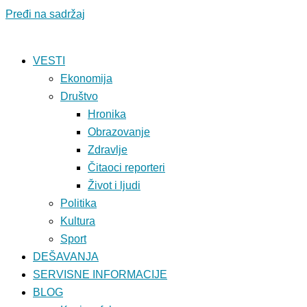
Pređi na sadržaj
VESTI
Ekonomija
Društvo
Hronika
Obrazovanje
Zdravlje
Čitaoci reporteri
Život i ljudi
Politika
Kultura
Sport
DEŠAVANJA
SERVISNE INFORMACIJE
BLOG