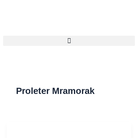
Pređi
na
sadržaj
Proleter Mramorak