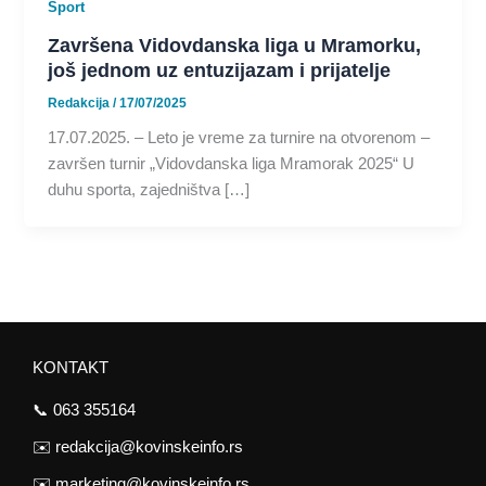
Sport
Završena Vidovdanska liga u Mramorku,
još jednom uz entuzijazam i prijatelje
Redakcija
/
17/07/2025
17.07.2025. – Leto je vreme za turnire na otvorenom –
završen turnir „Vidovdanska liga Mramorak 2025“ U
duhu sporta, zajedništva […]
KONTAKT
📞
063 355164
✉️
redakcija@kovinskeinfo.rs
✉️
marketing@kovinskeinfo.rs