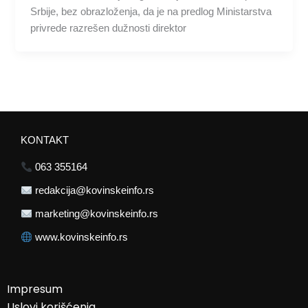
Srbije, bez obrazloženja, da je na predlog Ministarstva
privrede razrešen dužnosti direktor
KONTAKT
063 355164
redakcija@kovinskeinfo.rs
marketing@kovinskeinfo.rs
www.kovinskeinfo.rs
Impresum
Uslovi korišćenja