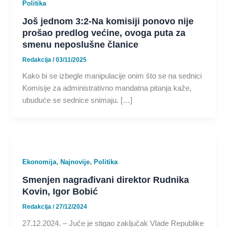
Politika
Još jednom 3:2-Na komisiji ponovo nije
prošao predlog većine, ovoga puta za
smenu neposlušne članice
Redakcija
/
03/11/2025
Kako bi se izbegle manipulacije onim što se na sednici
Komisije za administrativno mandatna pitanja kaže,
ubuduće se sednice snimaju. […]
,
,
Ekonomija
Najnovije
Politika
Smenjen nagrađivani direktor Rudnika
Kovin, Igor Bobić
Redakcija
/
27/12/2024
27.12.2024. – Juče je stigao zaključak Vlade Republike