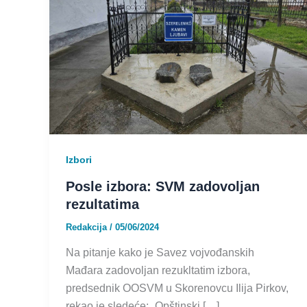
Izbori
Posle izbora: SVM zadovoljan
rezultatima
Redakcija
/
05/06/2024
Na pitanje kako je Savez vojvođanskih
Mađara zadovoljan rezukltatim izbora,
predsednik OOSVM u Skorenovcu Ilija Pirkov,
rekao je sledeće: „Opštinski […]