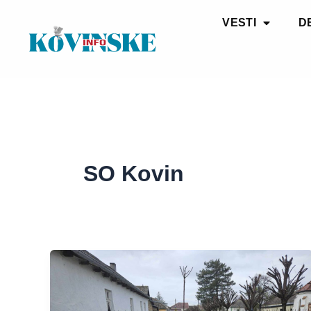
Pređi
VESTI
D
na
sadržaj
SO Kovin