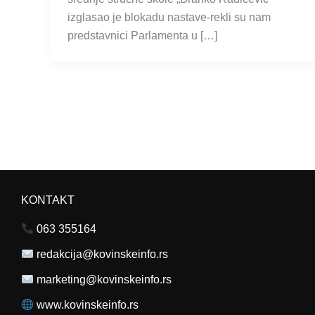
izglasao je blokadu nastave-rekli su nam
predstavnici Parlamenta u […]
KONTAKT
063 355164
redakcija@kovinskeinfo.rs
marketing@kovinskeinfo.rs
www.kovinskeinfo.rs