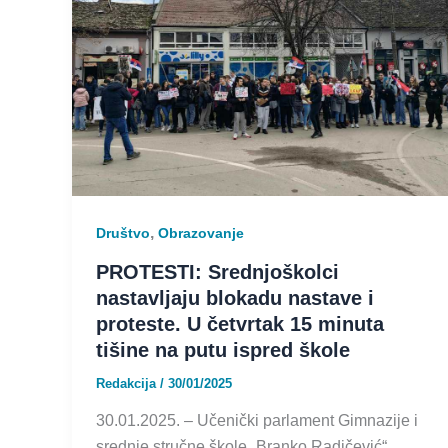
,
Društvo
Obrazovanje
PROTESTI: Srednjoškolci
nastavljaju blokadu nastave i
proteste. U četvrtak 15 minuta
tišine na putu ispred škole
Redakcija
/
30/01/2025
30.01.2025. – Učenički parlament Gimnazije i
srednje stručne škole „Branko Radičević“