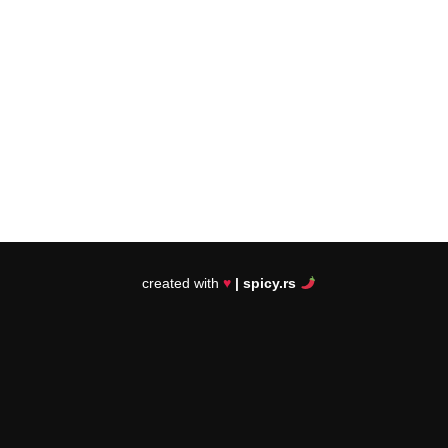
created with
♥
| spicy.rs