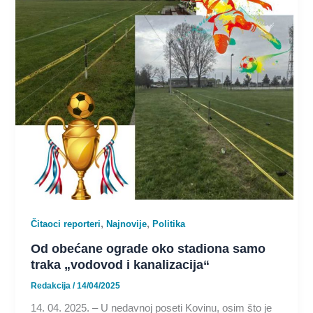
,
,
Čitaoci reporteri
Najnovije
Politika
Od obećane ograde oko stadiona samo
traka „vodovod i kanalizacija“
Redakcija
/
14/04/2025
14. 04. 2025. – U nedavnoj poseti Kovinu, osim što je