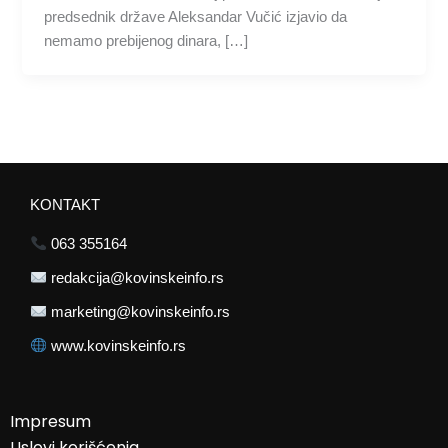
predsednik države Aleksandar Vučić izjavio da
nemamo prebijenog dinara, […]
KONTAKT
063 355164
redakcija@kovinskeinfo.rs
marketing@kovinskeinfo.rs
www.kovinskeinfo.rs
Impresum
Uslovi korišćenja