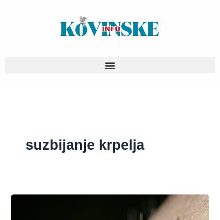
Pređi
na
sadržaj
suzbijanje krpelja