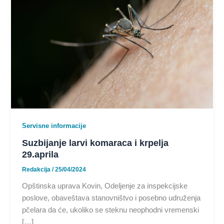
Servisne informacije
Suzbijanje larvi komaraca i krpelja
29.aprila
Redakcija
/
25/04/2024
Opštinska uprava Kovin, Odeljenje za inspekcijske
poslove, obaveštava stanovništvo i posebno udruženja
pčelara da će, ukoliko se steknu neophodni vremenski
[…]