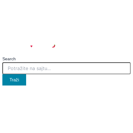
Impresum
Uslovi korišćenja
Politika privatnosti
Marketing
Kontakt
created with
♥
| spicy.rs
Search
Traži