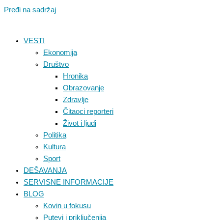
Pređi na sadržaj
VESTI
Ekonomija
Društvo
Hronika
Obrazovanje
Zdravlje
Čitaoci reporteri
Život i ljudi
Politika
Kultura
Sport
DEŠAVANJA
SERVISNE INFORMACIJE
BLOG
Kovin u fokusu
Putevi i priključenija