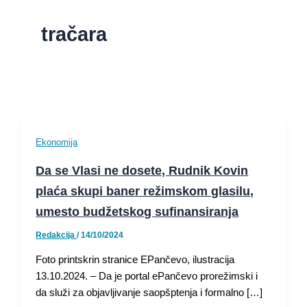
tračara
Ekonomija
Da se Vlasi ne dosete, Rudnik Kovin
plaća skupi baner režimskom glasilu,
umesto budžetskog sufinansiranja
Redakcija
/
14/10/2024
Foto printskrin stranice EPančevo, ilustracija
13.10.2024. – Da je portal ePančevo prorežimski i
da služi za objavljivanje saopšptenja i formalno […]