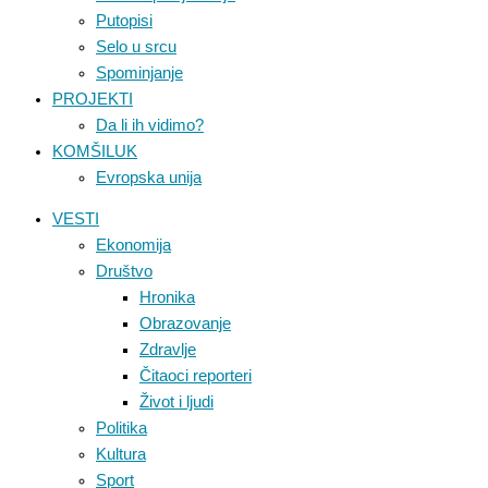
Putopisi
Selo u srcu
Spominjanje
PROJEKTI
Da li ih vidimo?
KOMŠILUK
Evropska unija
VESTI
Ekonomija
Društvo
Hronika
Obrazovanje
Zdravlje
Čitaoci reporteri
Život i ljudi
Politika
Kultura
Sport