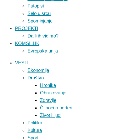
Putopisi
Selo u srcu
Spominjanje
PROJEKTI
Da li ih vidimo?
KOMŠILUK
Evropska unija
VESTI
Ekonomija
Društvo
Hronika
Obrazovanje
Zdravlje
Čitaoci reporteri
Život i ljudi
Politika
Kultura
Sport