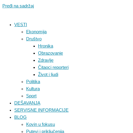
Pređi na sadržaj
VESTI
Ekonomija
Društvo
Hronika
Obrazovanje
Zdravlje
Čitaoci reporteri
Život i ljudi
Politika
Kultura
Sport
DEŠAVANJA
SERVISNE INFORMACIJE
BLOG
Kovin u fokusu
Putevi i priključenija