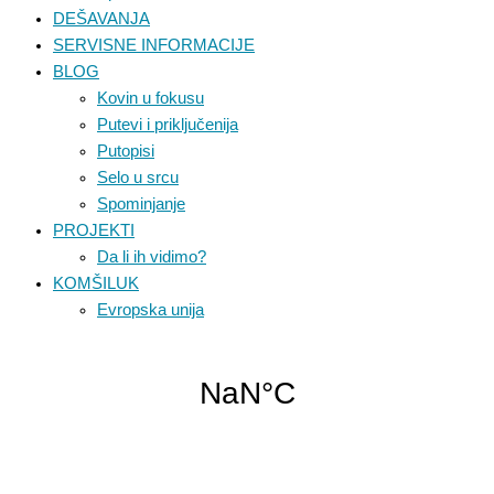
DEŠAVANJA
SERVISNE INFORMACIJE
BLOG
Kovin u fokusu
Putevi i priključenija
Putopisi
Selo u srcu
Spominjanje
PROJEKTI
Da li ih vidimo?
KOMŠILUK
Evropska unija