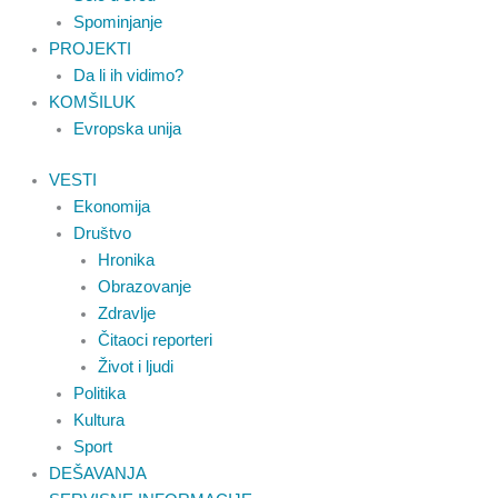
Spominjanje
PROJEKTI
Da li ih vidimo?
KOMŠILUK
Evropska unija
VESTI
Ekonomija
Društvo
Hronika
Obrazovanje
Zdravlje
Čitaoci reporteri
Život i ljudi
Politika
Kultura
Sport
DEŠAVANJA