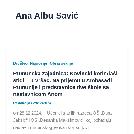
Ana Albu Savić
,
,
Društvo
Najnovije
Obrazovanje
Rumunska zajednica: Kovinski korinđaši
stigli i u Vršac. Na prijemu u Ambasadi
Rumunije i predstavnice dve škole sa
nastavnicom Anom
Redakcija
/
29/12/2024
om29.12.2024. – Učenici starijih razreda OŠ „Đura
Jakšić“ i OŠ „Desanka Maksimović“ koji pohađaju
nastavu rumunskog jezika i koji su […]