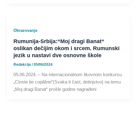
Obrazovanje
Rumunija-Srbija:“Moj dragi Banat“
oslikan dečijim okom i srcem. Rumunski
jezik u nastavi dve osnovne škole
Redakcija
/
05/06/2024
05.06.2024. – Na internacionalnom likovnom konkursu
„Cinste ție copilărie”(Svaka ti čast, detinjstvo) na temu
„Moj dragi Banat“ prošle godine nagrađeni