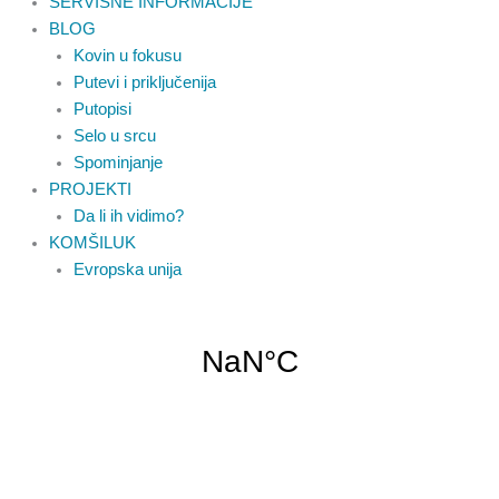
SERVISNE INFORMACIJE
BLOG
Kovin u fokusu
Putevi i priključenija
Putopisi
Selo u srcu
Spominjanje
PROJEKTI
Da li ih vidimo?
KOMŠILUK
Evropska unija