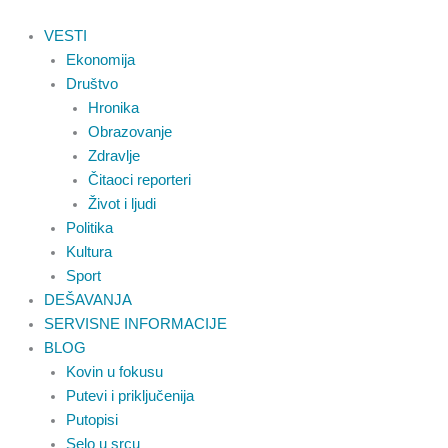
Pređi
na
VESTI
sadržaj
Ekonomija
Društvo
Hronika
Obrazovanje
Zdravlje
Čitaoci reporteri
Život i ljudi
Politika
Kultura
Sport
DEŠAVANJA
SERVISNE INFORMACIJE
BLOG
Kovin u fokusu
Putevi i priključenija
Putopisi
Selo u srcu