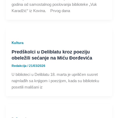
godina od samostalnog poslovanja biblioteke „Vuk
Karadžić“ iz Kovina. Prvog dana
Kultura
Predškolci u Deliblatu kroz poeziju
obeležili sećanje na Miću Đorđevića
Redakcija
/
21/03/2026
U biblioteci u Deliblatu 18. marta je upriličen susret
najmlađih sa knjigom i poezijom, kada su biblioteku
posetili mališani iz