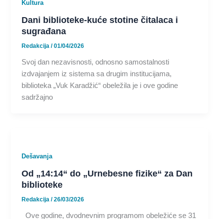
Kultura
Dani biblioteke-kuće stotine čitalaca i
sugrađana
Redakcija
/
01/04/2026
Svoj dan nezavisnosti, odnosno samostalnosti
izdvajanjem iz sistema sa drugim institucijama,
biblioteka „Vuk Karadžić“ obeležila je i ove godine
sadržajno
Dešavanja
Od „14:14“ do „Urnebesne fizike“ za Dan
biblioteke
Redakcija
/
26/03/2026
Ove godine, dvodnevnim programom obeležiće se 31