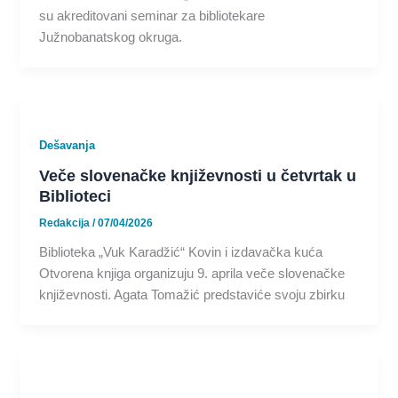
su akreditovani seminar za bibliotekare
Južnobanatskog okruga.
Dešavanja
Veče slovenačke književnosti u četvrtak u
Biblioteci
Redakcija
/
07/04/2026
Biblioteka „Vuk Karadžić“ Kovin i izdavačka kuća
Otvorena knjiga organizuju 9. aprila veče slovenačke
književnosti. Agata Tomažić predstaviće svoju zbirku