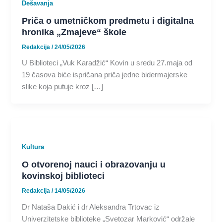
Dešavanja
Priča o umetničkom predmetu i digitalna
hronika „Zmajeve“ škole
Redakcija
/
24/05/2026
U Biblioteci „Vuk Karadžić“ Kovin u sredu 27.maja od
19 časova biće ispričana priča jedne bidermajerske
slike koja putuje kroz […]
Kultura
O otvorenoj nauci i obrazovanju u
kovinskoj biblioteci
Redakcija
/
14/05/2026
Dr Nataša Dakić i dr Aleksandra Trtovac iz
Univerzitetske biblioteke „Svetozar Marković“ održale