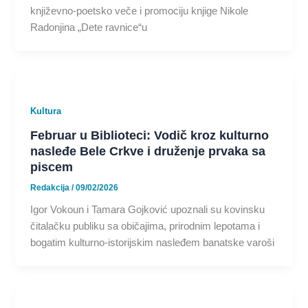
književno-poetsko veče i promociju knjige Nikole
Radonjina „Dete ravnice“u
Kultura
Februar u Biblioteci: Vodič kroz kulturno
nasleđe Bele Crkve i druženje prvaka sa
piscem
Redakcija
/
09/02/2026
Igor Vokoun i Tamara Gojković upoznali su kovinsku
čitalačku publiku sa običajima, prirodnim lepotama i
bogatim kulturno-istorijskim nasleđem banatske varoši