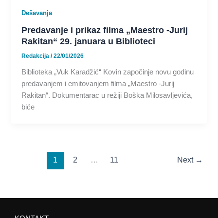
Dešavanja
Predavanje i prikaz filma „Maestro -Jurij
Rakitan“ 29. januara u Biblioteci
Redakcija
/
22/01/2026
Biblioteka „Vuk Karadžić“ Kovin započinje novu godinu
predavanjem i emitovanjem filma „Maestro -Jurij
Rakitan“. Dokumentarac u režiji Boška Milosavljevića,
biće
1
2
…
11
Next
→