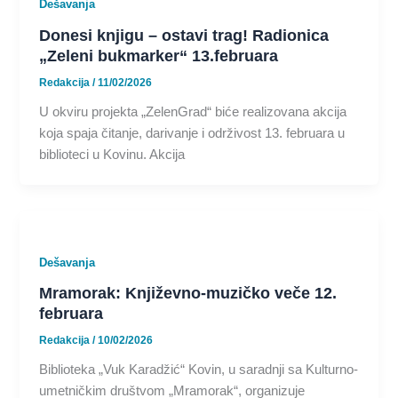
Dešavanja
Donesi knjigu – ostavi trag! Radionica
„Zeleni bukmarker“ 13.februara
Redakcija
/
11/02/2026
U okviru projekta „ZelenGrad“ biće realizovana akcija
koja spaja čitanje, darivanje i održivost 13. februara u
biblioteci u Kovinu. Akcija
Dešavanja
Mramorak: Književno-muzičko veče 12.
februara
Redakcija
/
10/02/2026
Biblioteka „Vuk Karadžić“ Kovin, u saradnji sa Kulturno-
umetničkim društvom „Mramorak“, organizuje