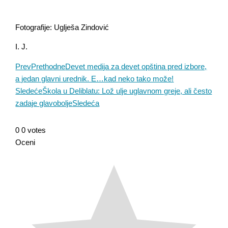
Fotografije: Uglješa Zindović
I. J.
Prev
Prethodne
Devet medija za devet opština pred izbore,
a jedan glavni urednik. E…kad neko tako može!
Sledeće
Škola u Deliblatu: Lož ulje uglavnom greje, ali često
zadaje glavobolje
Sledeća
0
0
votes
Oceni