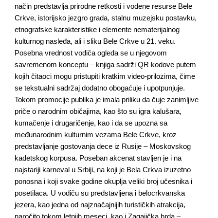
način predstavlja prirodne retkosti i vodene resurse Bele
Crkve, istorijsko jezgro grada, stalnu muzejsku postavku,
etnografske karakteristike i elemente nematerijalnog
kulturnog nasleđa, ali i sliku Bele Crkve u 21. veku.
Posebna vrednost vodiča ogleda se u njegovom
savremenom konceptu – knjiga sadrži QR kodove putem
kojih čitaoci mogu pristupiti kratkim video-prilozima, čime
se tekstualni sadržaj dodatno obogaćuje i upotpunjuje.
Tokom promocije publika je imala priliku da čuje zanimljive
priče o narodnim običajima, kao što su igra kalušara,
kumačenje i drugaričenje, kao i da se upozna sa
međunarodnim kulturnim vezama Bele Crkve, kroz
predstavljanje gostovanja dece iz Rusije – Moskovskog
kadetskog korpusa. Poseban akcenat stavljen je i na
najstariji karneval u Srbiji, na koji je Bela Crkva izuzetno
ponosna i koji svake godine okuplja veliki broj učesnika i
posetilaca. U vodiču su predstavljena i belocrkvanska
jezera, kao jedna od najznačajnijih turističkih atrakcija,
naročito tokom letnjih meseci, kao i Zagajička brda –