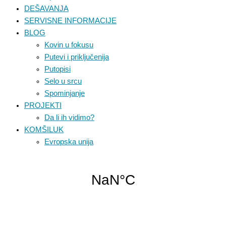
DEŠAVANJA
SERVISNE INFORMACIJE
BLOG
Kovin u fokusu
Putevi i priključenija
Putopisi
Selo u srcu
Spominjanje
PROJEKTI
Da li ih vidimo?
KOMŠILUK
Evropska unija