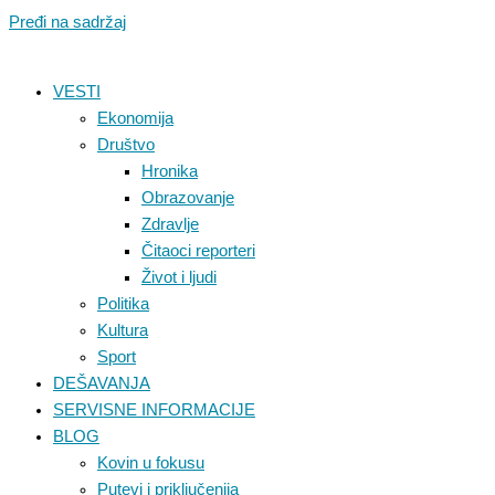
Pređi na sadržaj
VESTI
Ekonomija
Društvo
Hronika
Obrazovanje
Zdravlje
Čitaoci reporteri
Život i ljudi
Politika
Kultura
Sport
DEŠAVANJA
SERVISNE INFORMACIJE
BLOG
Kovin u fokusu
Putevi i priključenija