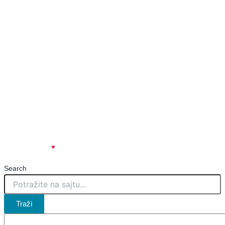
✉️
redakcija@kovinskeinfo.rs
✉️
marketing@kovinskeinfo.rs
🌐
www.kovinskeinfo.rs
Impresum
Uslovi korišćenja
Politika privatnosti
Marketing
Kontakt
created with
♥
| spicy.rs
🌶️
Search
Traži