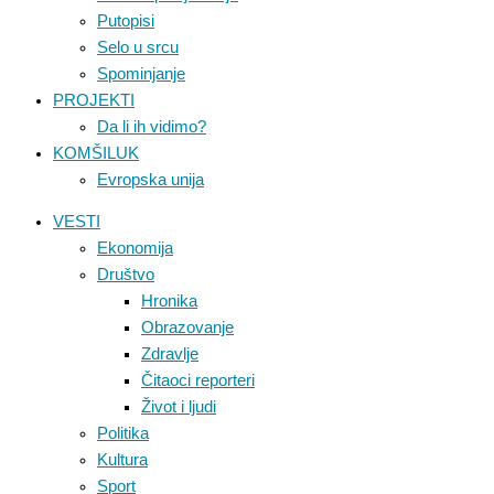
Putopisi
Selo u srcu
Spominjanje
PROJEKTI
Da li ih vidimo?
KOMŠILUK
Evropska unija
VESTI
Ekonomija
Društvo
Hronika
Obrazovanje
Zdravlje
Čitaoci reporteri
Život i ljudi
Politika
Kultura
Sport