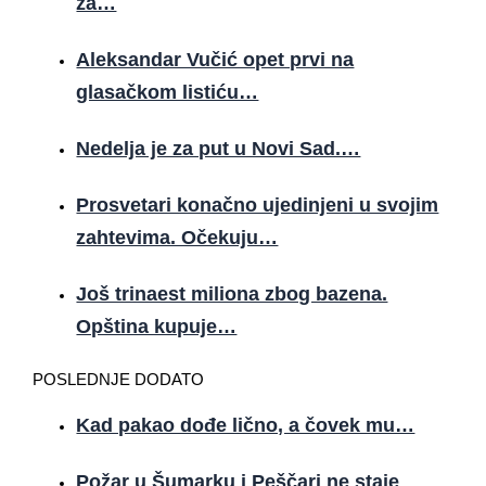
za…
Aleksandar Vučić opet prvi na
glasačkom listiću…
Nedelja je za put u Novi Sad.…
Prosvetari konačno ujedinjeni u svojim
zahtevima. Očekuju…
Još trinaest miliona zbog bazena.
Opština kupuje…
POSLEDNJE DODATO
Kad pakao dođe lično, a čovek mu…
Požar u Šumarku i Peščari ne staje