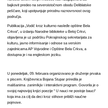
bajkovit predeo na severoistočnom obodu Deliblatske
peščare, koji upotpunjuje prirodnu raznovrsnost ovog
područja.
Publikacija „Vodič kroz kulturno nasleđe opštine Bela
Crkva“, u izdanju Narodne biblioteke u Beloj Crkvi,
objavljena je uz podršku Pokrajinskog sekretarijata za
kulturu, javno informisanje i odnose sa verskim
zajednicama AP Vojvodine i Opštine Bela Crkva, a
dostupna je i na engleskom jeziku.
U ponedeljak, 09. februara organizovano je druženje prvaka
s piscem. Književnica Bojana Stupar priredila je
mališanima zanimlkjiv i interaktivni program. Govorila je o
svojoj najnovijoj knjizi poezije “ U nauci ne postoje bauci“
koja ima za cilj da deci kroz stihove približi naučne
pojmove.