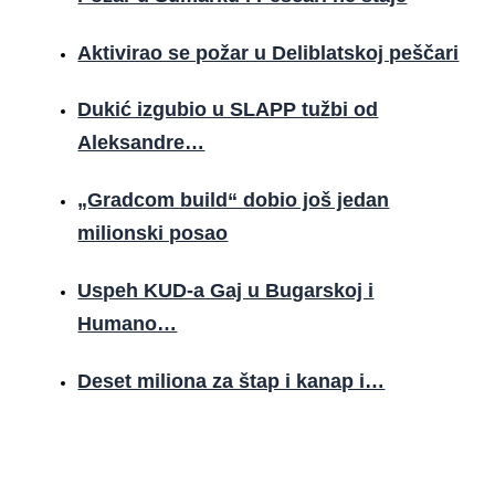
Aktivirao se požar u Deliblatskoj peščari
Dukić izgubio u SLAPP tužbi od
Aleksandre…
„Gradcom build“ dobio još jedan
milionski posao
Uspeh KUD-a Gaj u Bugarskoj i
Humano…
Deset miliona za štap i kanap i…