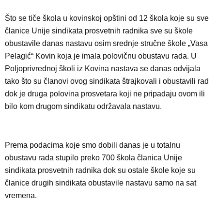
Što se tiče škola u kovinskoj opštini od 12 škola koje su sve
članice Unije sindikata prosvetnih radnika sve su škole
obustavile danas nastavu osim srednje stručne škole „Vasa
Pelagić“ Kovin koja je imala polovičnu obustavu rada. U
Poljoprivrednoj školi iz Kovina nastava se danas odvijala
tako što su članovi ovog sindikata štrajkovali i obustavili rad
dok je druga polovina prosvetara koji ne pripadaju ovom ili
bilo kom drugom sindikatu održavala nastavu.
Prema podacima koje smo dobili danas je u totalnu
obustavu rada stupilo preko 700 škola članica Unije
sindikata prosvetnih radnika dok su ostale škole koje su
članice drugih sindikata obustavile nastavu samo na sat
vremena.