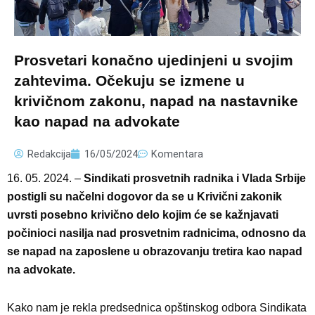
Prosvetari konačno ujedinjeni u svojim
zahtevima. Očekuju se izmene u
krivičnom zakonu, napad na nastavnike
kao napad na advokate
Redakcija
16/05/2024
Komentara
16. 05. 2024. –
Sindikati prosvetnih radnika i Vlada Srbije
postigli su načelni dogovor da se u Krivični zakonik
uvrsti posebno krivično delo kojim će se kažnjavati
počinioci nasilja nad prosvetnim radnicima, odnosno da
se napad na zaposlene u obrazovanju tretira kao napad
na advokate.
Kako nam je rekla predsednica opštinskog odbora Sindikata