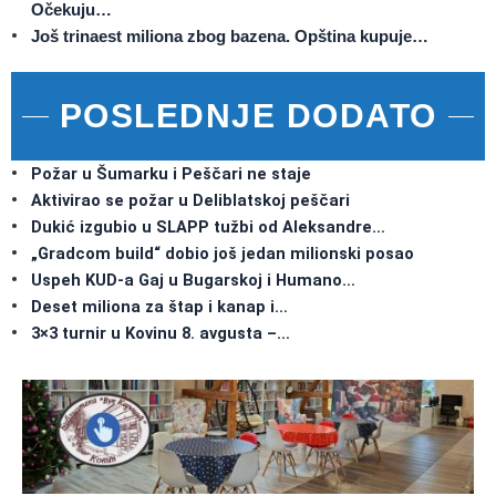
Očekuju…
Još trinaest miliona zbog bazena. Opština kupuje…
POSLEDNJE DODATO
Požar u Šumarku i Peščari ne staje
Aktivirao se požar u Deliblatskoj peščari
Dukić izgubio u SLAPP tužbi od Aleksandre…
„Gradcom build“ dobio još jedan milionski posao
Uspeh KUD-a Gaj u Bugarskoj i Humano…
Deset miliona za štap i kanap i…
3×3 turnir u Kovinu 8. avgusta –…