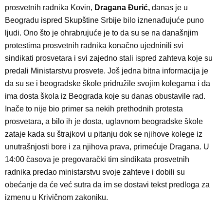
prosvetnih radnika Kovin,
Dragana Đurić,
danas je u
Beogradu ispred Skupštine Srbije bilo iznenađujuće puno
ljudi. Ono što je ohrabrujuće je to da su se na današnjim
protestima prosvetnih radnika konačno ujedninili svi
sindikati prosvetara i svi zajedno stali ispred zahteva koje su
predali Ministarstvu prosvete. Još jedna bitna informacija je
da su se i beogradske škole pridružile svojim kolegama i da
ima dosta škola iz Beograda koje su danas obustavile rad.
Inače to nije bio primer sa nekih prethodnih protesta
prosvetara, a bilo ih je dosta, uglavnom beogradske škole
zataje kada su štrajkovi u pitanju dok se njihove kolege iz
unutrašnjosti bore i za njihova prava, primećuje Dragana. U
14:00 časova je pregovarački tim sindikata prosvetnih
radnika predao ministarstvu svoje zahteve i dobili su
obećanje da će već sutra da im se dostavi tekst predloga za
izmenu u Krivičnom zakoniku.