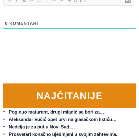
0
KOMENTARI
NAJČITANIJE
Poginuo maturant, drugi mladić se bori za…
Aleksandar Vučić opet prvi na glasačkom listiću…
Nedelja je za put u Novi Sad.…
Prosvetari konačno ujedinjeni u svojim zahtevima.