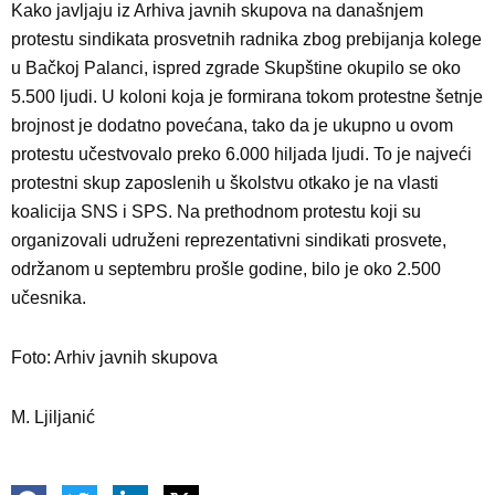
Kako javljaju iz Arhiva javnih skupova na današnjem
protestu sindikata prosvetnih radnika zbog prebijanja kolege
u Bačkoj Palanci, ispred zgrade Skupštine okupilo se oko
5.500 ljudi. U koloni koja je formirana tokom protestne šetnje
brojnost je dodatno povećana, tako da je ukupno u ovom
protestu učestvovalo preko 6.000 hiljada ljudi. To je najveći
protestni skup zaposlenih u školstvu otkako je na vlasti
koalicija SNS i SPS. Na prethodnom protestu koji su
organizovali udruženi reprezentativni sindikati prosvete,
održanom u septembru prošle godine, bilo je oko 2.500
učesnika.
Foto: Arhiv javnih skupova
M. Ljiljanić