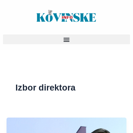
Pređi
na
sadržaj
Izbor direktora