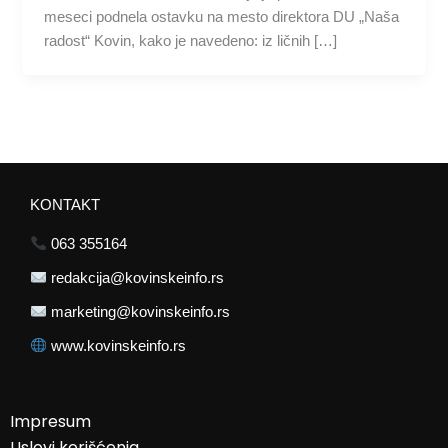
meseci podnela ostavku na mesto direktora DU „Naša
radost“ Kovin, kako je navedeno: iz ličnih […]
KONTAKT
063 355164
redakcija@kovinskeinfo.rs
marketing@kovinskeinfo.rs
www.kovinskeinfo.rs
Impresum
Uslovi korišćenja