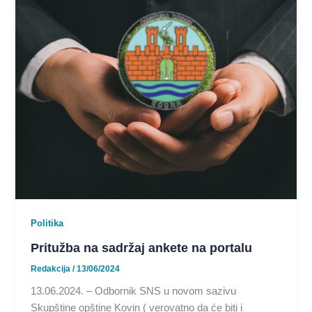
Politika
Pritužba na sadržaj ankete na portalu
Redakcija
/
13/06/2024
13.06.2024. – Odbornik SNS u novom sazivu
Skupštine opštine Kovin ( verovatno da će biti i