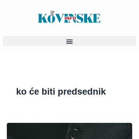
Pređi
na
sadržaj
ko će biti predsednik