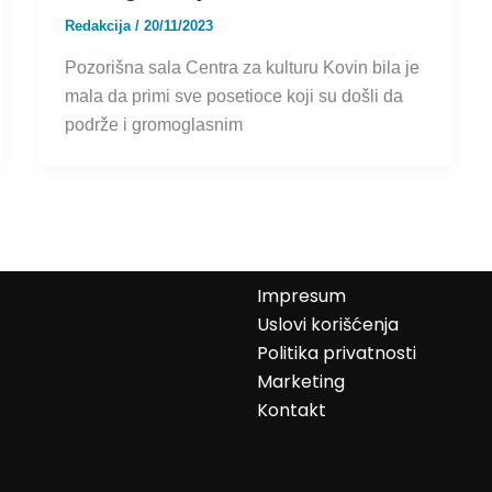
Redakcija
/
20/11/2023
Pozorišna sala Centra za kulturu Kovin bila je
mala da primi sve posetioce koji su došli da
podrže i gromoglasnim
Impresum
Uslovi korišćenja
Politika privatnosti
Marketing
Kontakt