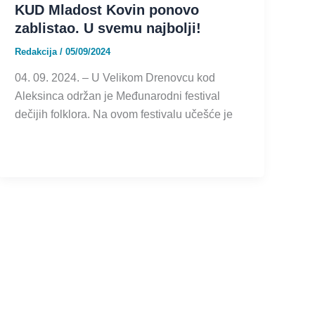
KUD Mladost Kovin ponovo
zablistao. U svemu najbolji!
Redakcija
/
05/09/2024
04. 09. 2024. – U Velikom Drenovcu kod
Aleksinca održan je Međunarodni festival
dečijih folklora. Na ovom festivalu učešće je