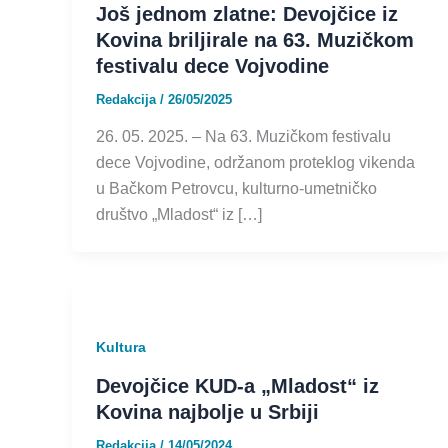
Još jednom zlatne: Devojčice iz
Kovina briljirale na 63. Muzičkom
festivalu dece Vojvodine
Redakcija
/
26/05/2025
26. 05. 2025. – Na 63. Muzičkom festivalu
dece Vojvodine, održanom proteklog vikenda
u Bačkom Petrovcu, kulturno-umetničko
društvo „Mladost“ iz […]
Kultura
Devojčice KUD-a „Mladost“ iz
Kovina najbolje u Srbiji
Redakcija
/
14/05/2024