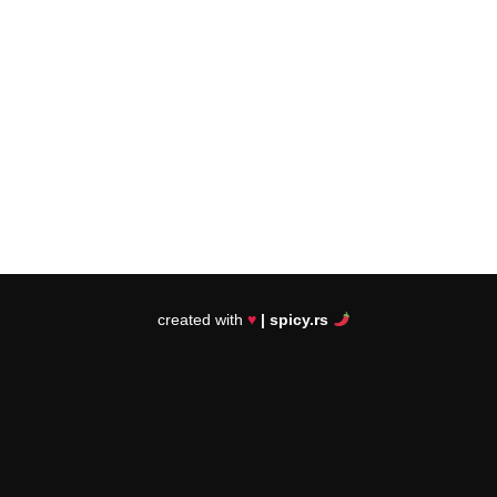
created with
♥
| spicy.rs