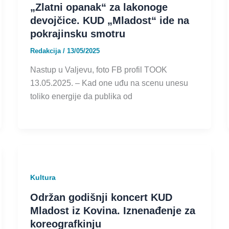
„Zlatni opanak“ za lakonoge
devojčice. KUD „Mladost“ ide na
pokrajinsku smotru
Redakcija
/
13/05/2025
Nastup u Valjevu, foto FB profil TOOK
13.05.2025. – Kad one uđu na scenu unesu
toliko energije da publika od
Kultura
Održan godišnji koncert KUD
Mladost iz Kovina. Iznenađenje za
koreografkinju