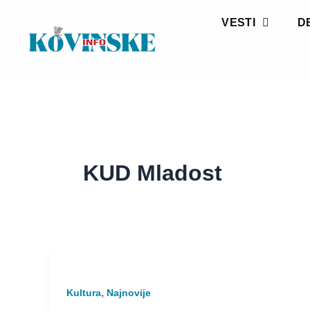
Pređi
VESTI
D
na
sadržaj
KUD Mladost
,
Kultura
Najnovije