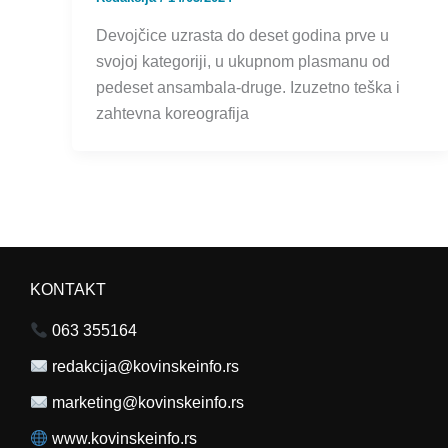
Devojčice uzrasta do deset godina prve u
svojoj kategoriji, u ukupnom plasmanu od
pedeset ansambala-druge. Izuzetno teška i
zahtevna koreografija
KONTAKT
063 355164
redakcija@kovinskeinfo.rs
marketing@kovinskeinfo.rs
www.kovinskeinfo.rs