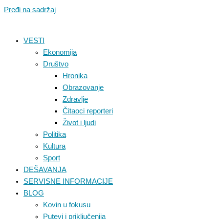
Pređi na sadržaj
VESTI
Ekonomija
Društvo
Hronika
Obrazovanje
Zdravlje
Čitaoci reporteri
Život i ljudi
Politika
Kultura
Sport
DEŠAVANJA
SERVISNE INFORMACIJE
BLOG
Kovin u fokusu
Putevi i priključenija