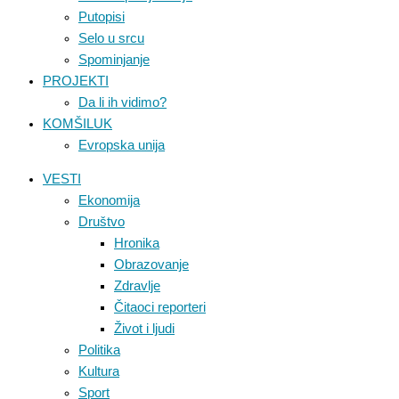
Putopisi
Selo u srcu
Spominjanje
PROJEKTI
Da li ih vidimo?
KOMŠILUK
Evropska unija
VESTI
Ekonomija
Društvo
Hronika
Obrazovanje
Zdravlje
Čitaoci reporteri
Život i ljudi
Politika
Kultura
Sport