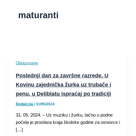
maturanti
Obrazovanje
Poslednji dan za završne razrede. U
Kovinu zajednička žurka uz trubače i
penu, u Deliblatu ispraćaj po tradiciji
Redakcija
/
31/05/2024
31. 05. 2024. – Uz muziku i žurku, tačno u podne
počela je proslava kraja školske godine za osnovce i
[…]