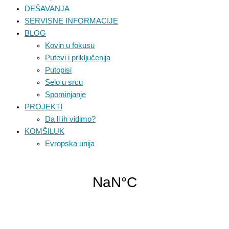
DEŠAVANJA
SERVISNE INFORMACIJE
BLOG
Kovin u fokusu
Putevi i priključenija
Putopisi
Selo u srcu
Spominjanje
PROJEKTI
Da li ih vidimo?
KOMŠILUK
Evropska unija