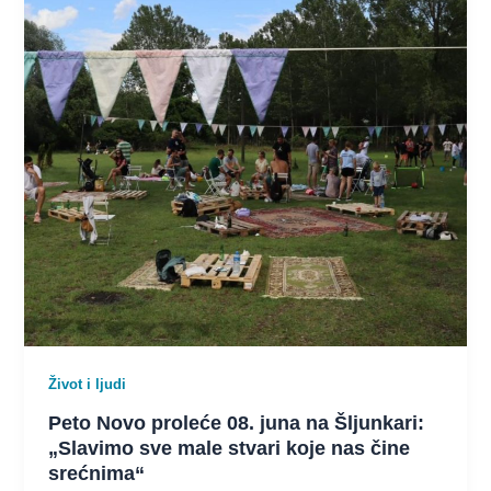
Život i ljudi
Peto Novo proleće 08. juna na Šljunkari:
„Slavimo sve male stvari koje nas čine
srećnima“