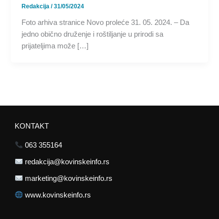
Redakcija
/
31/05/2024
Foto arhiva stranice Novo proleće 31. 05. 2024. – Da
jedno obično druženje i roštiljanje u prirodi sa
prijateljima može […]
KONTAKT
063 355164
redakcija@kovinskeinfo.rs
marketing@kovinskeinfo.rs
www.kovinskeinfo.rs