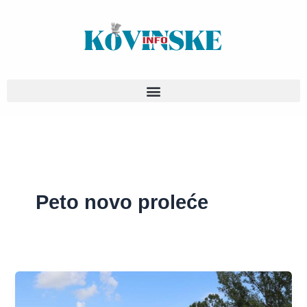
Pređi
na
sadržaj
Peto novo proleće