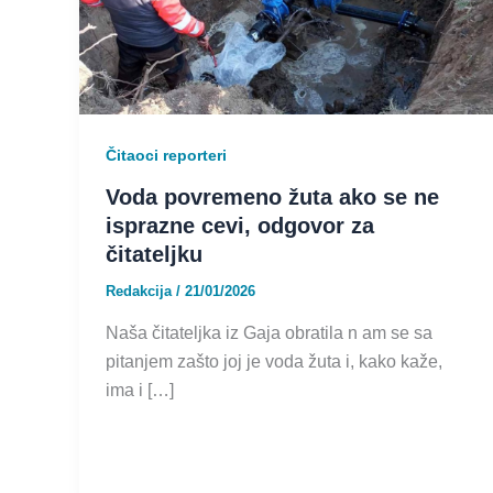
Čitaoci reporteri
Voda povremeno žuta ako se ne
isprazne cevi, odgovor za
čitateljku
Redakcija
/
21/01/2026
Naša čitateljka iz Gaja obratila n am se sa
pitanjem zašto joj je voda žuta i, kako kaže,
ima i […]