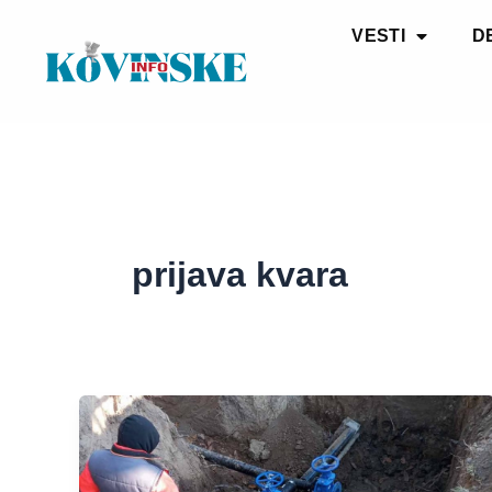
Pređi
VESTI
D
na
sadržaj
prijava kvara