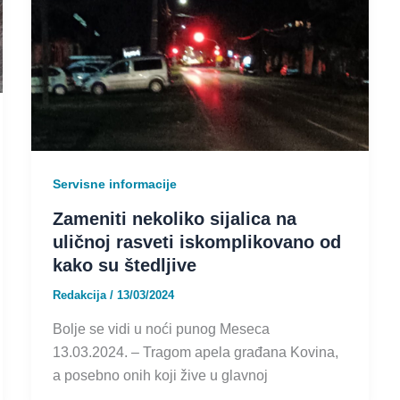
Servisne informacije
Zameniti nekoliko sijalica na
uličnoj rasveti iskomplikovano od
kako su štedljive
Redakcija
/
13/03/2024
Bolje se vidi u noći punog Meseca
13.03.2024. – Tragom apela građana Kovina,
a posebno onih koji žive u glavnoj