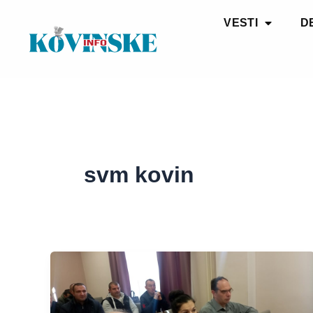
Pređi
VESTI
D
na
sadržaj
svm kovin