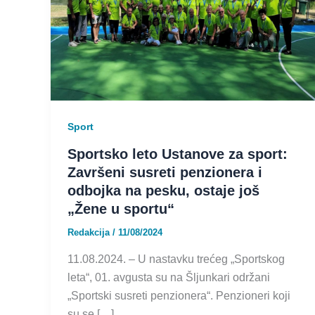
Sport
Sportsko leto Ustanove za sport:
Završeni susreti penzionera i
odbojka na pesku, ostaje još
„Žene u sportu“
Redakcija
/
11/08/2024
11.08.2024. – U nastavku trećeg „Sportskog
leta“, 01. avgusta su na Šljunkari održani
„Sportski susreti penzionera“. Penzioneri koji
su se […]