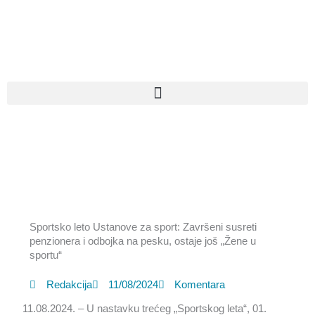
Pređi
na
sadržaj
Sportsko leto Ustanove za sport: Završeni susreti
penzionera i odbojka na pesku, ostaje još „Žene u
sportu“
Redakcija
11/08/2024
Komentara
11.08.2024. – U nastavku trećeg „Sportskog leta“, 01.