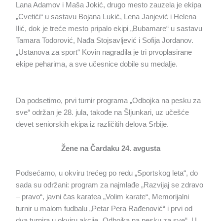
Lana Adamov i Maša Jokić, drugo mesto zauzela je ekipa
„Cvetići“ u sastavu Bojana Lukić, Lena Janjević i Helena
Ilić, dok je treće mesto pripalo ekipi „Bubamare“ u sastavu
Tamara Todorović, Nađa Stojsavljević i Sofija Jordanov.
„Ustanova za sport“ Kovin nagradila je tri prvoplasirane
ekipe peharima, a sve učesnice dobile su medalje.
Da podsetimo, prvi turnir programa „Odbojka na pesku za
sve“ održan je 28. jula, takođe na Šljunkari, uz učešće
devet seniorskih ekipa iz različitih delova Srbije.
Žene na Čardaku 24. avgusta
Podsećamo, u okviru trećeg po redu „Sportskog leta“, do
sada su održani: program za najmlađe „Razvijaj se zdravo
– pravo“, javni čas karatea „Volim karate“, Memorijalni
turnir u malom fudbalu „Petar Pera Rađenović“ i prvi od
dva turnira u okviru akcije „Odbojka na pesku za sve“. U