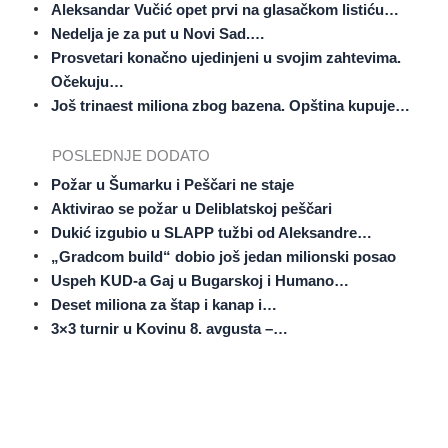
Aleksandar Vučić opet prvi na glasačkom listiću…
Nedelja je za put u Novi Sad.…
Prosvetari konačno ujedinjeni u svojim zahtevima.
Očekuju…
Još trinaest miliona zbog bazena. Opština kupuje…
POSLEDNJE DODATO
Požar u Šumarku i Peščari ne staje
Aktivirao se požar u Deliblatskoj peščari
Dukić izgubio u SLAPP tužbi od Aleksandre…
„Gradcom build“ dobio još jedan milionski posao
Uspeh KUD-a Gaj u Bugarskoj i Humano…
Deset miliona za štap i kanap i…
3×3 turnir u Kovinu 8. avgusta –…