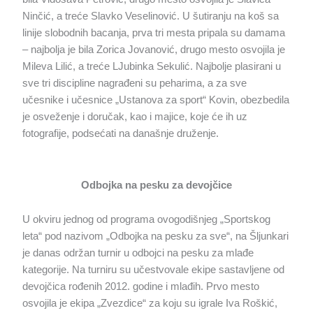
Ninčić, a treće Slavko Veselinović. U šutiranju na koš sa
linije slobodnih bacanja, prva tri mesta pripala su damama
– najbolja je bila Zorica Jovanović, drugo mesto osvojila je
Mileva Lilić, a treće LJubinka Sekulić. Najbolje plasirani u
sve tri discipline nagrađeni su peharima, a za sve
učesnike i učesnice „Ustanova za sport“ Kovin, obezbedila
je osveženje i doručak, kao i majice, koje će ih uz
fotografije, podsećati na današnje druženje.
Odbojka na pesku za devojčice
U okviru jednog od programa ovogodišnjeg „Sportskog
leta“ pod nazivom „Odbojka na pesku za sve“, na Šljunkari
je danas održan turnir u odbojci na pesku za mlađe
kategorije. Na turniru su učestvovale ekipe sastavljene od
devojčica rođenih 2012. godine i mlađih. Prvo mesto
osvojila je ekipa „Zvezdice“ za koju su igrale Iva Roškić,