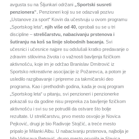
avgusta su na Šljunkari održani
„Sportski susreti
penzionera“.
Penzioneri koji su se odazvali pozivu
„Ustanove za sport“ Kovin da učestvuju u ovom programu
„Sportskog leta“,
njih više od 40,
oprobali su se u tri
discipline –
streličarstvu, nabacivanju prstenova i
šutiranju na koš sa linije slobodnih bacanja
. Svi
učesnici i učesnice najpre su odslušali kratko predavanje o
zdravim stilovima života i o važnosti bavljenja fizičkom
aktivnošću, koje im je održao Branislav Dmitrović iz
Sportsko rekreativne asocijacije iz Požarevca, a potom je
usledilo razgibavanje i pripreme za takmičarski deo
programa. Kao i prethodnih godina, kada je ovaj program
„Sportskog leta“ u pitanju, svi penzioneri i penzionerke
pokazali su da godine nisu prepreka za bavljenje fizičkom
aktivnošću i svi su se potrudili da ostvare što bolje
rezultate. U streličarstvu, prvo mesto osvojio je Novica
Pejković, drugi je bio Radivoje Stojčić, a treće mesto
pripalo je Milanki Albu. U nabacivanju prstenova, najbolja je
bila Vidosava Petrović, drugo mesto osvojila je Slavica