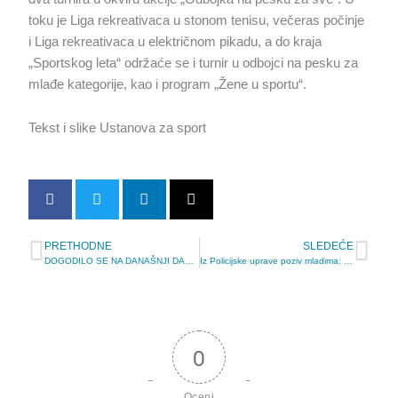
toku je Liga rekreativaca u stonom tenisu, večeras počinje
i Liga rekreativaca u električnom pikadu, a do kraja
„Sportskog leta“ održaće se i turnir u odbojci na pesku za
mlađe kategorije, kao i program „Žene u sportu“.
Tekst i slike Ustanova za sport
PRETHODNE
SLEDEĆE
Prev
Sle
DOGODILO SE NA DANAŠNJI DAN: Objavljen prvi tekst na portalu Kovinske info
Iz Policijske uprave poziv mladima: Dođite da se družimo i čujemo probleme koji utiču na bezbednost
0
Oceni