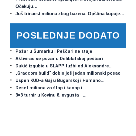
Očekuju…
Još trinaest miliona zbog bazena. Opština kupuje…
POSLEDNJE DODATO
Požar u Šumarku i Peščari ne staje
Aktivirao se požar u Deliblatskoj peščari
Dukić izgubio u SLAPP tužbi od Aleksandre…
„Gradcom build“ dobio još jedan milionski posao
Uspeh KUD-a Gaj u Bugarskoj i Humano…
Deset miliona za štap i kanap i…
3×3 turnir u Kovinu 8. avgusta –…