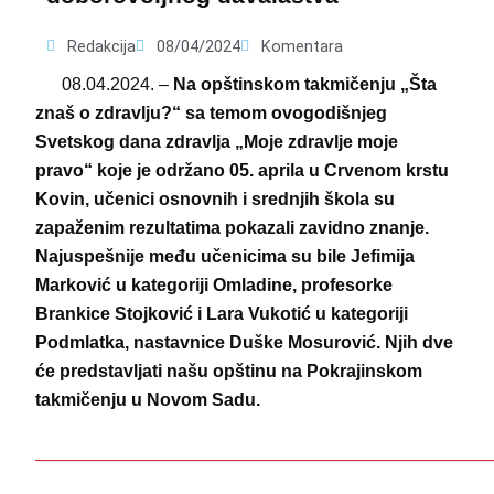
Redakcija
08/04/2024
Komentara
08.04.2024. –
Na opštinskom takmičenju „Šta
znaš o zdravlju?“ sa temom ovogodišnjeg
Svetskog dana zdravlja „Moje zdravlje moje
pravo“ koje je održano 05. aprila u Crvenom krstu
Kovin, učenici osnovnih i srednjih škola su
zapaženim rezultatima pokazali zavidno znanje.
Najuspešnije među učenicima su bile Jefimija
Marković u kategoriji Omladine, profesorke
Brankice Stojković i Lara Vukotić u kategoriji
Podmlatka, nastavnice Duške Mosurović. Njih dve
će predstavljati našu opštinu na Pokrajinskom
takmičenju u Novom Sadu.
——————————————————————————