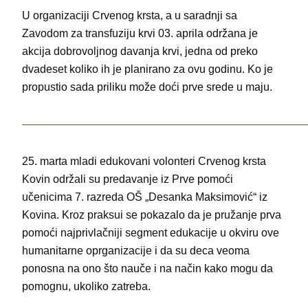
U organizaciji Crvenog krsta, a u saradnji sa
Zavodom za transfuziju krvi 03. aprila održana je
akcija dobrovoljnog davanja krvi, jedna od preko
dvadeset koliko ih je planirano za ovu godinu. Ko je
propustio sada priliku može doći prve srede u maju.
—————————————————————————
25. marta mladi edukovani volonteri Crvenog krsta
Kovin održali su predavanje iz Prve pomoći
učenicima 7. razreda OŠ „Desanka Maksimović“ iz
Kovina. Kroz praksui se pokazalo da je pružanje prva
pomoći najprivlačniji segment edukacije u okviru ove
humanitarne oprganizacije i da su deca veoma
ponosna na ono što nauče i na način kako mogu da
pomognu, ukoliko zatreba.