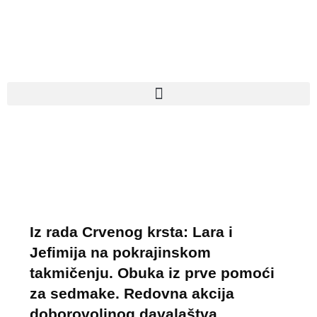
Pređi
na
sadržaj
Iz rada Crvenog krsta: Lara i
Jefimija na pokrajinskom
takmičenju. Obuka iz prve pomoći
za sedmake. Redovna akcija
doborovoljnog davalaštva