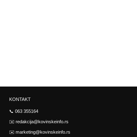
KONTAKT
📞
063 355164
✉️
redakcija@kovinskeinfo.rs
✉️
marketing@kovinskeinfo.rs