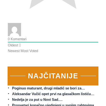
0
Komentari
Oldest
Newest
Most Voted
NAJČITANIJE
Poginuo maturant, drugi mladić se bori za…
Aleksandar Vučić opet prvi na glasačkom listiću…
Nedelja je za put u Novi Sad.…
Prosvetari konačno ujedinjeni u svojim zahtevima.