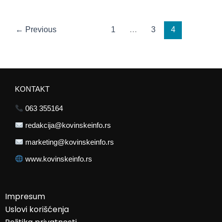
←
Previous
1
…
3
4
KONTAKT
063 355164
redakcija@kovinskeinfo.rs
marketing@kovinskeinfo.rs
www.kovinskeinfo.rs
Impresum
Uslovi korišćenja