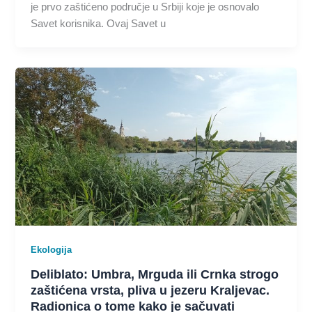
je prvo zaštićeno područje u Srbiji koje je osnovalo
Savet korisnika. Ovaj Savet u
Ekologija
Deliblato: Umbra, Mrguda ili Crnka strogo
zaštićena vrsta, pliva u jezeru Kraljevac.
Radionica o tome kako je sačuvati