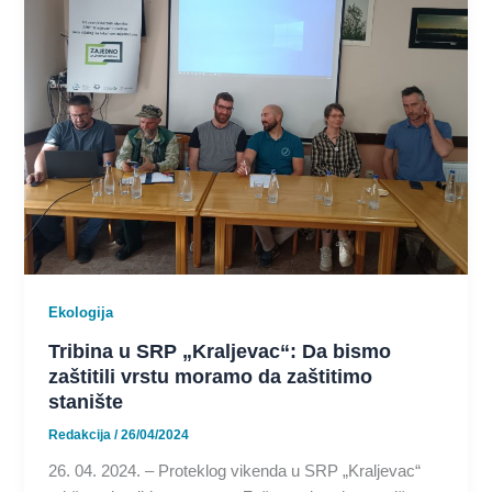
Ekologija
Tribina u SRP „Kraljevac“: Da bismo
zaštitili vrstu moramo da zaštitimo
stanište
Redakcija
/
26/04/2024
26. 04. 2024. – Proteklog vikenda u SRP „Kraljevac“