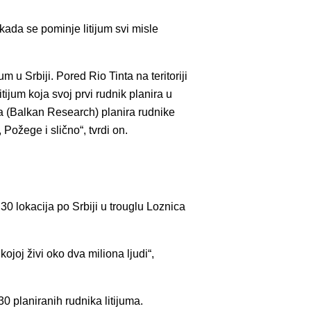
ada se pominje litijum svi misle
m u Srbiji. Pored Rio Tinta na teritoriji
tijum koja svoj prvi rudnik planira u
ja (Balkan Research) planira rudnike
Požege i slično“, tvrdi on.
30 lokacija po Srbiji u trouglu Loznica
kojoj živi oko dva miliona ljudi“,
30 planiranih rudnika litijuma.