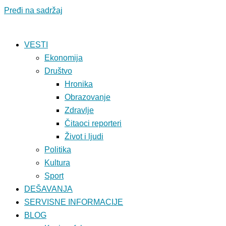
Pređi na sadržaj
VESTI
Ekonomija
Društvo
Hronika
Obrazovanje
Zdravlje
Čitaoci reporteri
Život i ljudi
Politika
Kultura
Sport
DEŠAVANJA
SERVISNE INFORMACIJE
BLOG