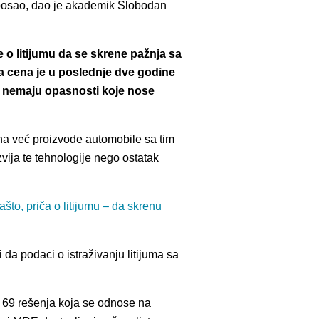
an posao, dao je akademik Slobodan
 o litijumu da se skrene pažnja sa
ija cena je u poslednje dve godine
je nemaju opasnosti koje nose
Kina već proizvode automobile sa tim
vija te tehnologije nego ostatak
o, priča o litijumu – da skrenu
i da podaci o istraživanju litijuma sa
e 69 rešenja koja se odnose na