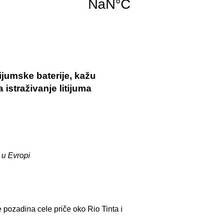
tijumske baterije, kažu
 istraživanje litijuma
 u Evropi
e pozadina cele priče oko Rio Tinta i