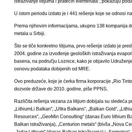
istraživanje litijuma i pratećih elemenata“, pokazuju pod
U istom periodu izdato je i 441 rešenje koje se odnosi na
Prema njihovim informacijama, ukupno 138 kompanija dob
metala u Srbiji.
Što se tiče konkretno litijuma, prvo rešenje izdato je pr
2004. godine za izvođenje geoloških istraživanja evapo
basena, na području Loznice, kako je objavilo Udruže
osnovu podataka dobijenih od MRE.
Ovo preduzeće, koje je ćerka firma korporacije „Rio Tinto“
dozvole države do 2010. godine, piše PPNS.
Različita rešenja vezana za litijum dobijala su sledeća 
„LithiumLi Balkan“, „Ultra Balkans“, „Balkan Gold“, „Lith
Resources“, „GeoMin Consulting“ (danas Euro lithium Ba
Balkan istraživanja), „Centurion metals“ (bivša „Nova Cen
„Jadar Lithium“ (danas Balkan Istraživanja) i „Sermetco“.