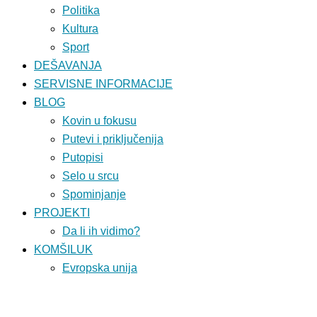
Politika
Kultura
Sport
DEŠAVANJA
SERVISNE INFORMACIJE
BLOG
Kovin u fokusu
Putevi i priključenija
Putopisi
Selo u srcu
Spominjanje
PROJEKTI
Da li ih vidimo?
KOMŠILUK
Evropska unija