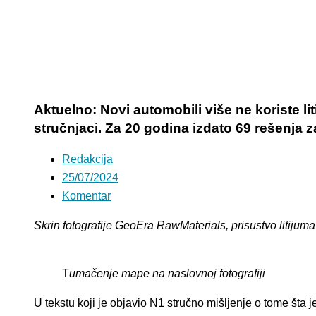
Aktuelno: Novi automobili više ne koriste li
stručnjaci. Za 20 godina izdato 69 rešenja za
Redakcija
25/07/2024
Komentar
Skrin fotografije GeoEra RawMaterials, prisustvo litijuma
T
umačenje mape na naslovnoj fotografiji
U tekstu koji je objavio N1 stručno mišljenje o tome šta j