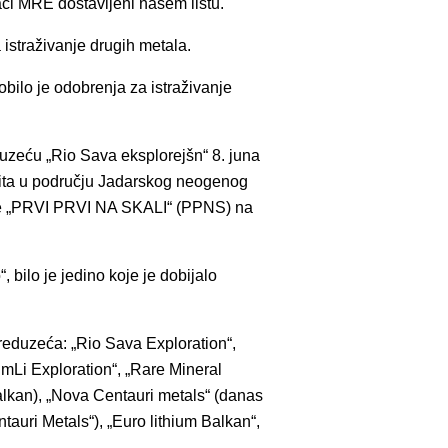
aci MRE dostavljeni našem listu.
 istraživanje drugih metala.
ilo je odobrenja za istraživanje
eduzeću „Rio Sava eksplorejšn“ 8. juna
rita u području Jadarskog neogenog
nje „PRVI PRVI NA SKALI“ (PPNS) na
, bilo je jedino koje je dobijalo
preduzeća: „Rio Sava Exploration“,
iumLi Exploration“, „Rare Mineral
lkan), „Nova Centauri metals“ (danas
tauri Metals“), „Euro lithium Balkan“,