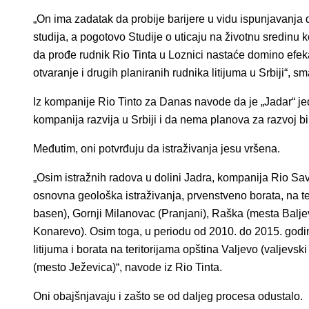
„On ima zadatak da probije barijere u vidu ispunjavanja 
studija, a pogotovo Studije o uticaju na životnu sredinu 
da prođe rudnik Rio Tinta u Loznici nastaće domino efek
otvaranje i drugih planiranih rudnika litijuma u Srbiji“, 
Iz kompanije Rio Tinto za Danas navode da je „Jadar“ jedin
kompanija razvija u Srbiji i da nema planova za razvoj bi
Međutim, oni potvrđuju da istraživanja jesu vršena.
„Osim istražnih radova u dolini Jadra, kompanija Rio Sav
osnovna geološka istraživanja, prvenstveno borata, na ter
basen), Gornji Milanovac (Pranjani), Raška (mesta Baljev
Konarevo). Osim toga, u periodu od 2010. do 2015. godine
litijuma i borata na teritorijama opština Valjevo (valjevs
(mesto Ježevica)“, navode iz Rio Tinta.
Oni obajšnjavaju i zašto se od daljeg procesa odustalo.