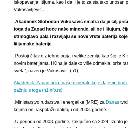
iskopavanja litijuma, kao i da li je to zaista tako unos
Vukosavljević .
„
Akademik Slobodan Vukosavić smatra da je cilj priče
toga da Zapad hoće naše minerale, ali ne i litujum, č
strmoglavo pala i razvijaju se nove vrste baterija ko
litijumske baterije.
„Postoji čitav niz tehnologija i velike zemlje kao što je 
novim baterijama. I Kina je daleko više odmakla, brže raz
sveta“, naveo je Vukosavić. (n1)
Akademik: Zapad hoće naše minerale koje dajemo budzašt
pažnju s toga (n1info.rs)
„Ministarstvo rudarstva i energetike (MRE) za
Danas
tvrd
kojima oni raspolažu datiraju od 2003. godine.
„U periodu od 2003. godine, zaključno sa 2024. izdato j