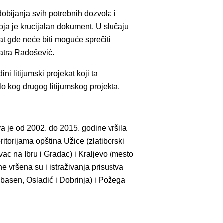
dobijanja svih potrebnih dozvola i
koja je krucijalan dokument. U slučaju
at gde neće biti moguće sprečiti
smatra Radošević.
i litijumski projekat koji ta
lo kog drugog litijumskog projekta.
a je od 2002. do 2015. godine vršila
itorijama opština Užice (zlatiborski
ac na Ibru i Gradac) i Kraljevo (mesto
 vršena su i istraživanja prisustva
ki basen, Osladić i Dobrinja) i Požega