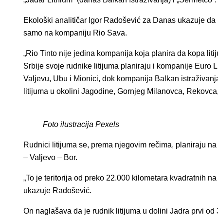
Ekološki analitičar Igor Radošević za Danas ukazuje da k
samo na kompaniju Rio Sava.
„Rio Tinto nije jedina kompanija koja planira da kopa litiju
Srbije svoje rudnike litijuma planiraju i kompanije Euro Li
Valjevu, Ubu i Mionici, dok kompanija Balkan istraživan
litijuma u okolini Jagodine, Gornjeg Milanovca, Rekovca, 
Foto ilustracija Pexels
Rudnici litijuma se, prema njegovim rečima, planiraju na 
– Valjevo – Bor.
„To je teritorija od preko 22.000 kilometara kvadratnih na 
ukazuje Radošević.
On naglašava da je rudnik litijuma u dolini Jadra prvi od 