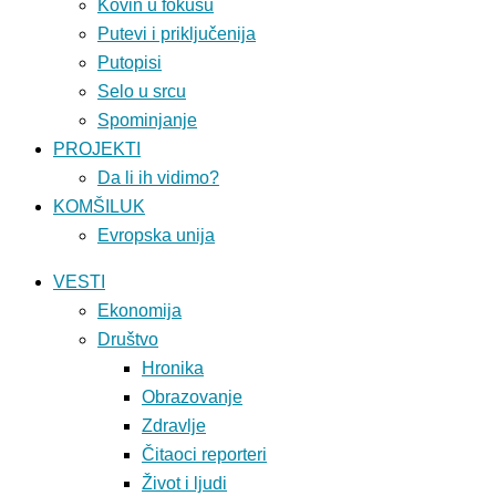
Kovin u fokusu
Putevi i priključenija
Putopisi
Selo u srcu
Spominjanje
PROJEKTI
Da li ih vidimo?
KOMŠILUK
Evropska unija
VESTI
Ekonomija
Društvo
Hronika
Obrazovanje
Zdravlje
Čitaoci reporteri
Život i ljudi