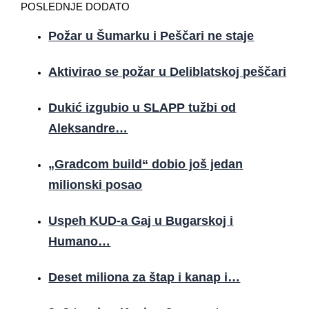
POSLEDNJE DODATO
Požar u Šumarku i Peščari ne staje
Aktivirao se požar u Deliblatskoj peščari
Dukić izgubio u SLAPP tužbi od
Aleksandre…
„Gradcom build“ dobio još jedan
milionski posao
Uspeh KUD-a Gaj u Bugarskoj i
Humano…
Deset miliona za štap i kanap i…