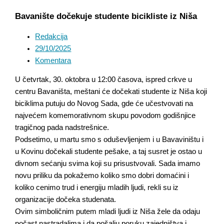
Bavanište dočekuje studente bicikliste iz Niša
Redakcija
29/10/2025
Komentara
U četvrtak, 30. oktobra u 12:00 časova, ispred crkve u
centru Bavaništa, meštani će dočekati studente iz Niša koji
biciklima putuju do Novog Sada, gde će učestvovati na
najvećem komemorativnom skupu povodom godišnjice
tragičnog pada nadstrešnice.
Podsetimo, u martu smo s oduševljenjem i u Bavaviništu i
u Kovinu dočekali studente pešake, a taj susret je ostao u
divnom sećanju svima koji su prisustvovali. Sada imamo
novu priliku da pokažemo koliko smo dobri domaćini i
koliko cenimo trud i energiju mladih ljudi, rekli su iz
organizacije dočeka studenata.
Ovim simboličnim putem mladi ljudi iz Niša žele da odaju
počast nastradalima i da pošalju poruku zajedništva i