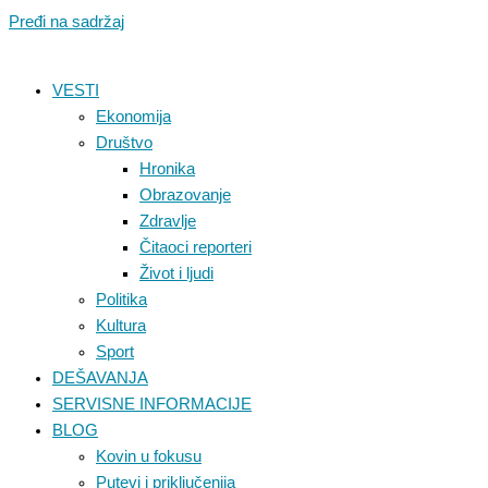
Pređi na sadržaj
VESTI
Ekonomija
Društvo
Hronika
Obrazovanje
Zdravlje
Čitaoci reporteri
Život i ljudi
Politika
Kultura
Sport
DEŠAVANJA
SERVISNE INFORMACIJE
BLOG
Kovin u fokusu
Putevi i priključenija