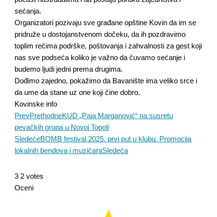
sećanja.
Organizatori pozivaju sve građane opštine Kovin da im se
pridruže u dostojanstvenom dočeku, da ih pozdravimo
toplim rečima podrške, poštovanja i zahvalnosti za gest koji
nas sve podseća koliko je važno da čuvamo sećanje i
budemo ljudi jedni prema drugima.
Dođimo zajedno, pokažimo da Bavanište ima veliko srce i
da ume da stane uz one koji čine dobro.
Kovinske info
Prev
Prethodne
KUD „Paja Marganović“ na susretu
pevačkih grupa u Novoj Topoli
Sledeće
BOMB festival 2025. prvi put u klubu. Promocija
lokalnih bendova i muzičara
Sledeća
3
2
votes
Oceni