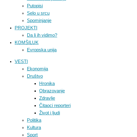
Putopisi
Selo u srcu
Spominjanje
PROJEKTI
Da li ih vidimo?
KOMŠILUK
Evropska unija
VESTI
Ekonomija
Društvo
Hronika
Obrazovanje
Zdravlje
Čitaoci reporteri
Život i ljudi
Politika
Kultura
Sport