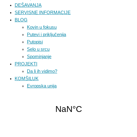
DEŠAVANJA
SERVISNE INFORMACIJE
BLOG
Kovin u fokusu
Putevi i priključenija
Putopisi
Selo u srcu
Spominjanje
PROJEKTI
Da li ih vidimo?
KOMŠILUK
Evropska unija