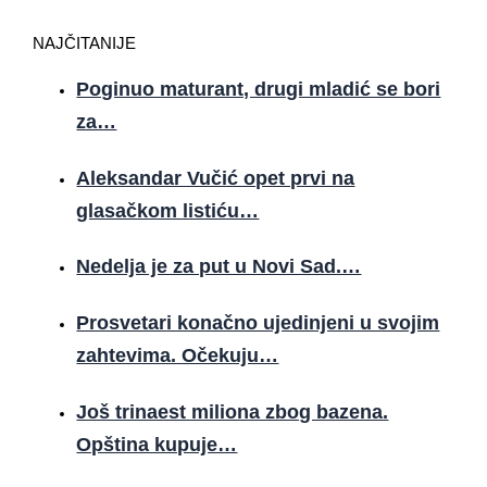
NAJČITANIJE
Poginuo maturant, drugi mladić se bori
za…
Aleksandar Vučić opet prvi na
glasačkom listiću…
Nedelja je za put u Novi Sad.…
Prosvetari konačno ujedinjeni u svojim
zahtevima. Očekuju…
Još trinaest miliona zbog bazena.
Opština kupuje…