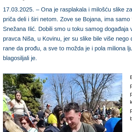
17.03.2025. – Ona je rasplakala i milošću slike z
priča deli i širi netom. Zove se Bojana, ima samo t
Snežana Ilić. Dobili smo u toku samog događaja v
pravca Niša, u Kovinu, jer su slike bile više nego dir
rane da prođu, a sve to možda je i pola miliona ljudi
blagosiljali je.
B
p
p
p