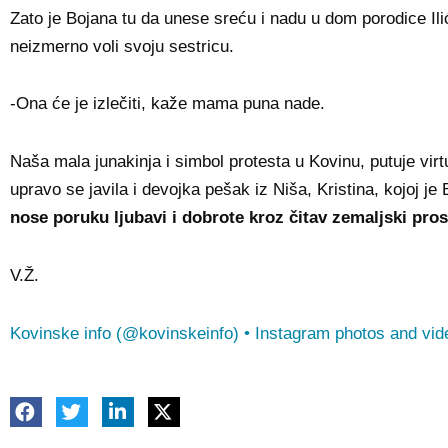
Zato je Bojana tu da unese sreću i nadu u dom porodice Il
neizmerno voli svoju sestricu.
-Ona će je izlečiti, kaže mama puna nade.
Naša mala junakinja i simbol protesta u Kovinu, putuje virtue
upravo se javila i devojka pešak iz Niša, Kristina, kojoj je
nose poruku ljubavi i dobrote kroz čitav zemaljski pros
V.Ž.
Kovinske info (@kovinskeinfo) • Instagram photos and vid