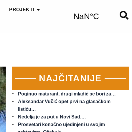
PROJEKTI
NAJČITANIJE
Poginuo maturant, drugi mladić se bori za…
Aleksandar Vučić opet prvi na glasačkom
listiću…
Nedelja je za put u Novi Sad.…
Prosvetari konačno ujedinjeni u svojim