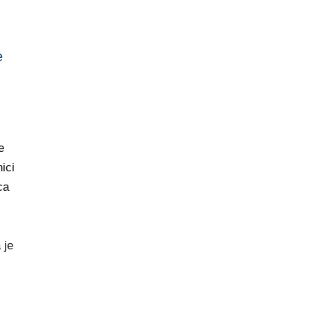
e
e
ici
ca
 je