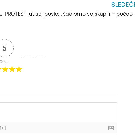
SLEDEĆ
 na tri dana u znak solidarnosti sa studentima
PROTEST, utisci posle: „Kad smo se skupili – počeo je praznik!“. Naši sugrađani na velikom o
5
Oceni
[+]