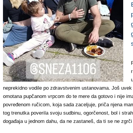
P
r
neprekidno vodile po zdravstvenim ustanovama. Još uvek ide
omotana pupčanom vrpcom do te mere da gotovo i nije imal
povređenom ručicom, koja sada zaceljuje, priča njena mam
tog trenutka poverila svoju sudbinu, ogorčenost, bol i strah
događaja u jednom dahu, da ne zastaneš, da ti se ne zgrč