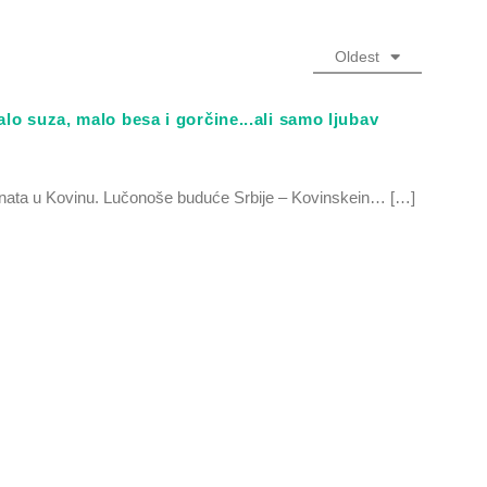
Oldest
o suza, malo besa i gorčine...ali samo ljubav
denata u Kovinu. Lučonoše buduće Srbije – Kovinskein… […]