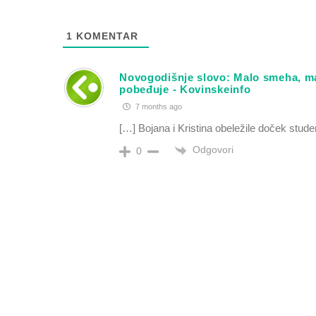
1
KOMENTAR
Novogodišnje slovo: Malo smeha, mal
pobeđuje - Kovinskeinfo
7 months ago
[…] Bojana i Kristina obeležile doček stu
Odgovori
0