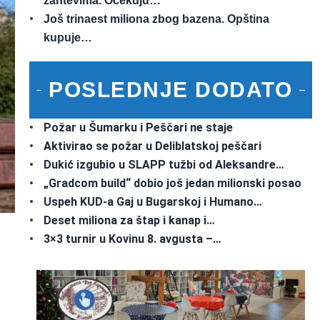
zahtevima. Očekuju…
Još trinaest miliona zbog bazena. Opština
kupuje…
POSLEDNJE DODATO
Požar u Šumarku i Peščari ne staje
Aktivirao se požar u Deliblatskoj peščari
Dukić izgubio u SLAPP tužbi od Aleksandre…
„Gradcom build“ dobio još jedan milionski posao
Uspeh KUD-a Gaj u Bugarskoj i Humano…
Deset miliona za štap i kanap i…
3×3 turnir u Kovinu 8. avgusta –…