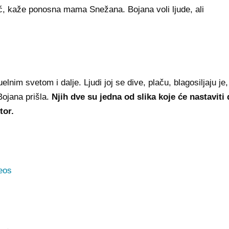
ić, kaže ponosna mama Snežana. Bojana voli ljude, ali
lnim svetom i dalje. Ljudi joj se dive, plaču, blagosiljaju je,
 Bojana prišla.
Njih dve su jedna od slika koje će nastaviti 
tor.
eos