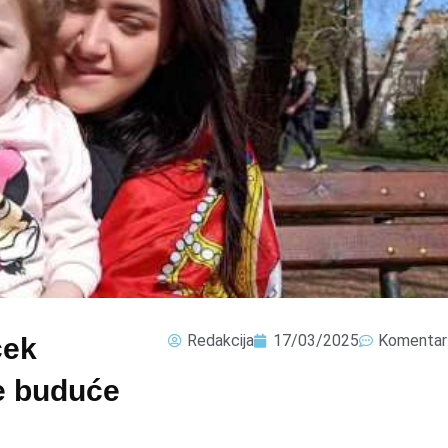
Redakcija
17/03/2025
Komentar
ček
e buduće