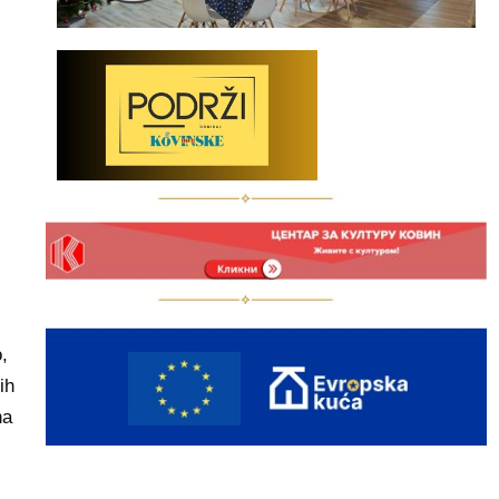
,
ih
na