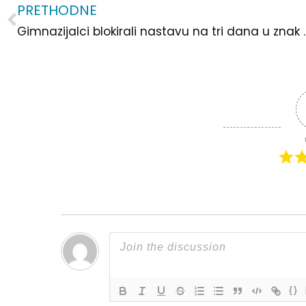
PRETHODNE
Prev
Gimnazijalci blokirali nastavu
{}