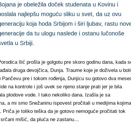
Bojana je obeležila doček studenata u Kovinu i
poslala najlepšu moguću sliku u svet, da uz ovu
generaciju koja hoda Srbijom i širi ljubav, rastu nov
generacije da tu ulogu naslede i ostanu lučonoše
svetla u Srbiji.
orodica Ilić prošla je golgotu pre skoro godinu dana, kada s
ađala druga devojčica, Dunja. Traume koje je doživela u boln
u Pančevu pre i tokom rođenja, Dunjicu su gotovo dva mese
 na kontrole i još uvek se njeno stanje prati jer je bila
a plodove vode. I tako nekoliko dana. Izašla je sa
a, a mi smo Snežaninu ispovest pročitali u medijima kojima
. Priča je toliko teška da je gotovo nemoguće pročitati tok
i srčani mišić, da pluća ne zastanu…