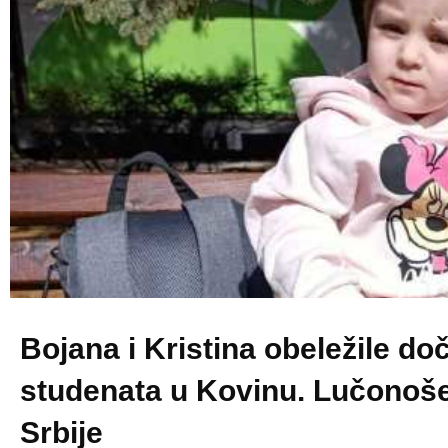
Bojana i Kristina obeležile do
studenata u Kovinu. Lučonoš
Srbije