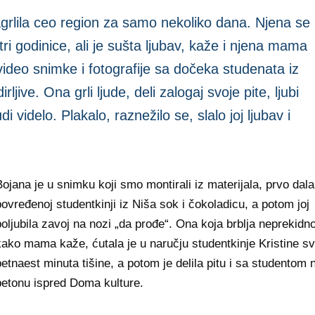
agrlila ceo region za samo nekoliko dana. Njena se
ri godinice, ali je sušta ljubav, kaže i njena mama
ideo snimke i fotografije sa dočeka studenata iz
ljive. Ona grli ljude, deli zalogaj svoje pite, ljubi
 videlo. Plakalo, raznežilo se, slalo joj ljubav i
ojana je u snimku koji smo montirali iz materijala, prvo dala
ovređenoj studentkinji iz Niša sok i čokoladicu, a potom joj
oljubila zavoj na nozi „da prođe“. Ona koja brblja neprekidno
kako mama kaže, ćutala je u naručju studentkinje Kristine sv
etnaest minuta tišine, a potom je delila pitu i sa studentom 
betonu ispred Doma kulture.