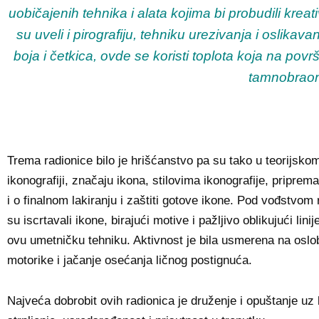
uobičajenih tehnika i alata kojima bi probudili krea
su uveli i pirografiju, tehniku urezivanja i oslik
boja i četkica, ovde se koristi toplota koja na povr
tamnobraon 
Trema radionice bilo je hrišćanstvo pa su tako u teorijsko
ikonografiji, značaju ikona, stilovima ikonografije, pripr
i o finalnom lakiranju i zaštiti gotove ikone. Pod vođstvom r
su iscrtavali ikone, birajući motive i pažljivo oblikujući li
ovu umetničku tehniku. Aktivnost je bila usmerena na osloba
motorike i jačanje osećanja ličnog postignuća.
Najveća dobrobit ovih radionica je druženje i opuštanje uz 