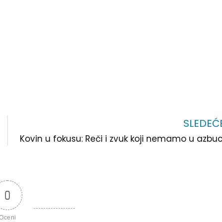
SLEDEĆ
Kovin u fokusu: Reči i zvuk koji nemamo u azbuc
0
Oceni