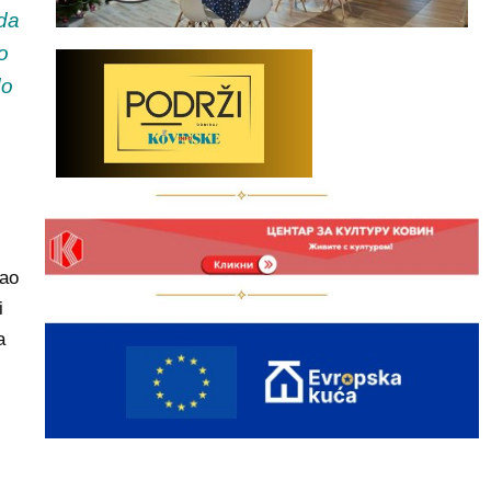
ada
o
do
kao
i
a