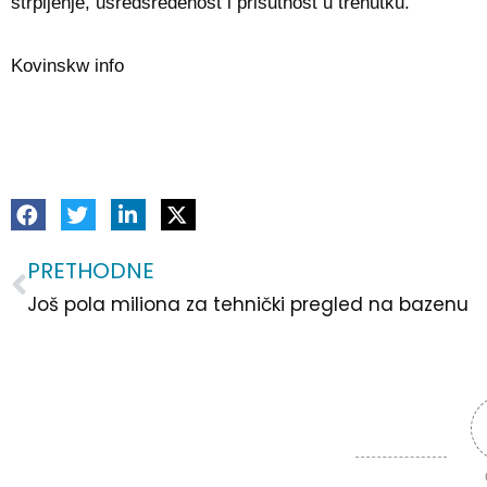
strpljenje, usredsređenost i prisutnost u trenutku.
Kovinskw info
PRETHODNE
Prev
Još pola miliona za tehnički pregled na bazenu