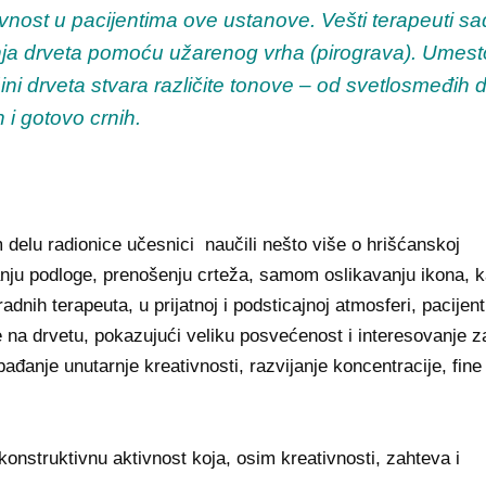
tivnost u pacijentima ove ustanove. Vešti terapeuti s
avanja drveta pomoću užarenog vrha (pirograva). Umest
šini drveta stvara različite tonove – od svetlosmeđih 
i gotovo crnih.
m delu radionice učesnici naučili nešto više o hrišćanskoj
emanju podloge, prenošenju crteža, samom oslikavanju ikona, 
adnih terapeuta, u prijatnoj i podsticajnoj atmosferi, pacijent
nije na drvetu, pokazujući veliku posvećenost i interesovanje z
đanje unutarnje kreativnosti, razvijanje koncentracije, fine
konstruktivnu aktivnost koja, osim kreativnosti, zahteva i