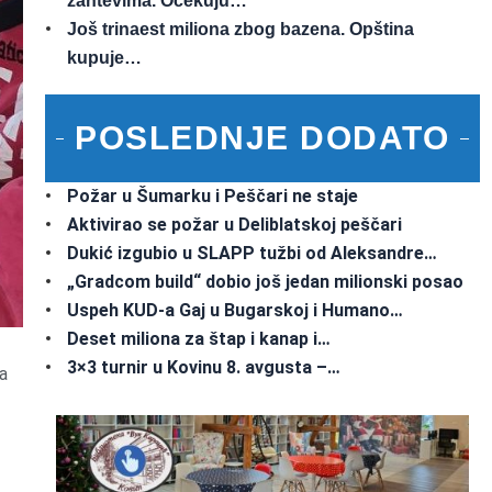
zahtevima. Očekuju…
Još trinaest miliona zbog bazena. Opština
kupuje…
POSLEDNJE DODATO
Požar u Šumarku i Peščari ne staje
Aktivirao se požar u Deliblatskoj peščari
Dukić izgubio u SLAPP tužbi od Aleksandre…
„Gradcom build“ dobio još jedan milionski posao
Uspeh KUD-a Gaj u Bugarskoj i Humano…
Deset miliona za štap i kanap i…
3×3 turnir u Kovinu 8. avgusta –…
a