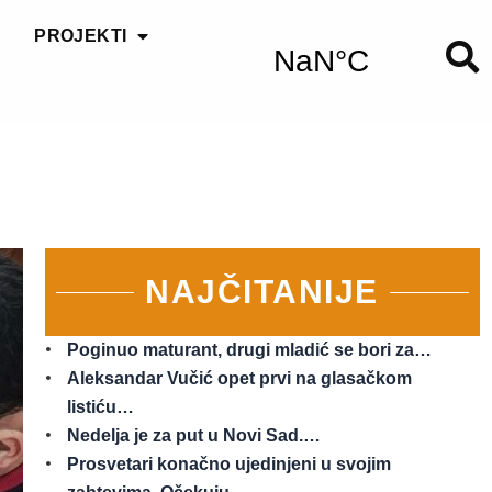
PROJEKTI
NAJČITANIJE
Poginuo maturant, drugi mladić se bori za…
Aleksandar Vučić opet prvi na glasačkom
listiću…
Nedelja je za put u Novi Sad.…
Prosvetari konačno ujedinjeni u svojim