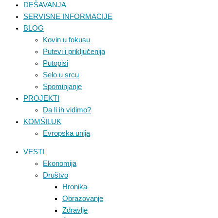
DEŠAVANJA
SERVISNE INFORMACIJE
BLOG
Kovin u fokusu
Putevi i priključenija
Putopisi
Selo u srcu
Spominjanje
PROJEKTI
Da li ih vidimo?
KOMŠILUK
Evropska unija
VESTI
Ekonomija
Društvo
Hronika
Obrazovanje
Zdravlje