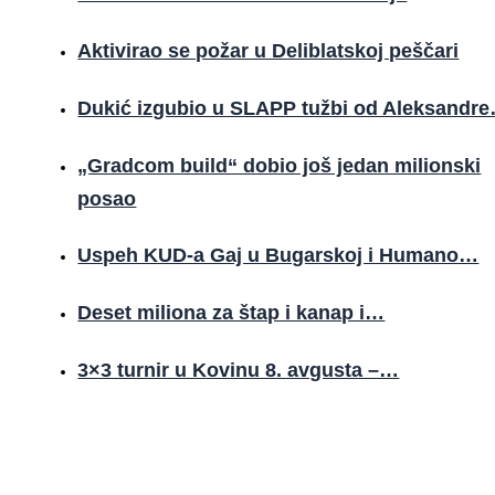
Aktivirao se požar u Deliblatskoj peščari
Dukić izgubio u SLAPP tužbi od Aleksandr
„Gradcom build“ dobio još jedan milionski
posao
Uspeh KUD-a Gaj u Bugarskoj i Humano…
Deset miliona za štap i kanap i…
3×3 turnir u Kovinu 8. avgusta –…