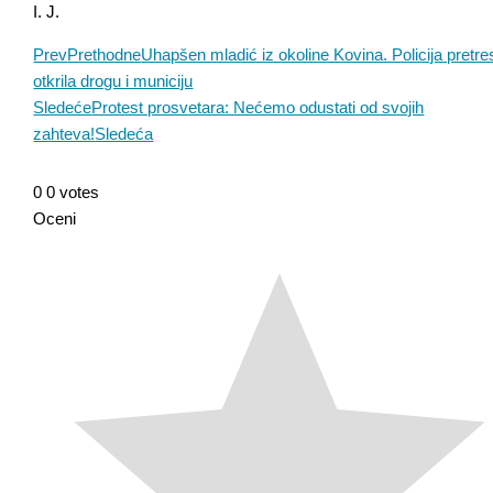
I. J.
Prev
Prethodne
Uhapšen mladić iz okoline Kovina. Policija pretr
otkrila drogu i municiju
Sledeće
Protest prosvetara: Nećemo odustati od svojih
zahteva!
Sledeća
0
0
votes
Oceni