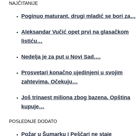
NAJČITANIJE
Poginuo maturant, drugi mladić se bori za…
Aleksandar Vučić opet prvi na glasačkom
listiću…
Nedelja je za put u Novi Sad.…
Prosvetari konačno ujedinjeni u svojim
zahtevima. Očekuju…
Još trinaest miliona zbog bazena. Opština
kupuje…
POSLEDNJE DODATO
Požar u Šumarku i Peščari ne staje