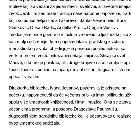
motive koji su vezani za jedan davni, svetovni, ali sveprožimajuć
život. Jezik i misao prate tradiciju naše narodne pripovetke, tradi
koju su uspostavljali Laza Lazarević, Janko Veselinović, Bora
Stanković, Dušan Radić, Anđelko Krstić, Dragiša Vasić…
Teodosijeve priče govore o minulom vremenu, o ljudima koji su ž
na zemlji i od zemlje. Ima i pripovedaka iz gradskog života, iz
manastirskog života; objedinjuje ih poseban pogled autora, sa
velikim brojem vešto prikazanih detalja i nijansi. Slikajući svet
Mačve, u kome je ponikao, ali i druge krajeve naše zemlje – opi
ljude i ljudske sudbine na topao, melanholičan, tragičan – i veo
upečatljiv način.
Direktorka biblioteke, Ivana Jovanov, pozdravila je prisutne na
početku, napomenuvši da će večeras publika imati priliku da uži
spoju više umetnosti: književnosti, filma i muzike. Ona se zahval
učesnicima programa, a posebno Dragoslavu Paunoviću,
dugogodišnjem saradniku biblioteke koji je učestvovao u realizaci
ovog umetničkog sadržaja.