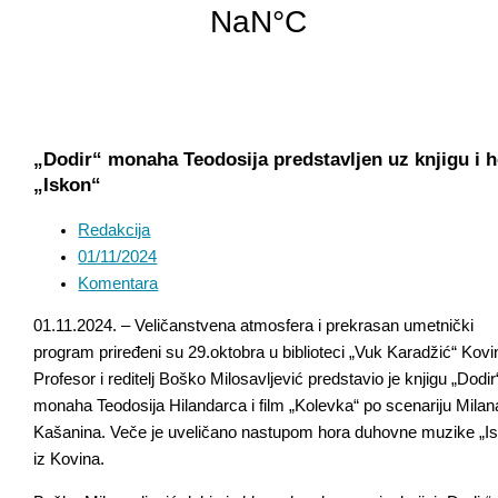
„Dodir“ monaha Teodosija predstavljen uz knjigu i 
„Iskon“
Redakcija
01/11/2024
Komentara
01.11.2024. – Veličanstvena atmosfera i prekrasan umetnički
program priređeni su 29.oktobra u biblioteci „Vuk Karadžić“ Kovi
Profesor i reditelj Boško Milosavljević predstavio je knjigu „Dodir
monaha Teodosija Hilandarca i film „Kolevka“ po scenariju Milan
Kašanina. Veče je uveličano nastupom hora duhovne muzike „I
iz Kovina.