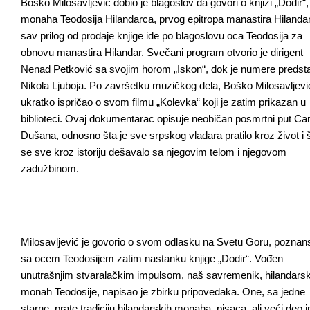
Boško Milosavljević dobio je blagoslov da govori o knjizi „Dodir“,
monaha Teodosija Hilandarca, prvog epitropa manastira Hilandar
sav prilog od prodaje knjige ide po blagoslovu oca Teodosija za
obnovu manastira Hilandar. Svečani program otvorio je dirigent
Nenad Petković sa svojim horom „Iskon“, dok je numere predst
Nikola Ljuboja. Po završetku muzičkog dela, Boško Milosavljevi
ukratko ispričao o svom filmu „Kolevka“ koji je zatim prikazan u
biblioteci. Ovaj dokumentarac opisuje neobičan posmrtni put Ca
Dušana, odnosno šta je sve srpskog vladara pratilo kroz život i 
se sve kroz istoriju dešavalo sa njegovim telom i njegovom
zadužbinom.
Milosavljević je govorio o svom odlasku na Svetu Goru, poznan
sa ocem Teodosijem zatim nastanku knjige „Dodir“. Vođen
unutrašnjim stvaralačkim impulsom, naš savremenik, hilandarsk
monah Teodosije, napisao je zbirku pripovedaka. One, sa jedne
starne, prate tradiciju hilandarskih monaha, pisaca, ali veći deo 