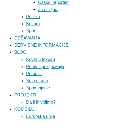
Čitaoci reporteri
Život i ljudi
Politika
Kultura
Sport
DEŠAVANJA
SERVISNE INFORMACIJE
BLOG
Kovin u fokusu
Putevi i priključenija
Putopisi
Selo u srcu
Spominjanje
PROJEKTI
Da li ih vidimo?
KOMŠILUK
Evropska unija