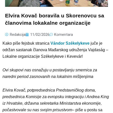
Elvira Kovač boravila u Skorenovcu sa
članovima lokakalne organizacije
Redakcija
11/02/2026
Komentara
Kako piše fejsbuk stranica
Vándor Székelykeve
juče je
održan sastanak članova Mađarskog udruženja Vajdaság –
Lokalne organizacije Székelykeve i Kevevár!
Ovi skupovi nas osnažuju u postavljanju smernica za
naredni period zasnovanih na lokalnim mišljenjima
Elvira Kovač, potpredsednica Predstavničkog doma,
predsednica Komisije za evropsku integraciju i Andrea King
iz Hrvatske, državna sekretarka Ministarstva ekonomije,
počastvovale su nas svojim prisustvom
– piše u postu sa