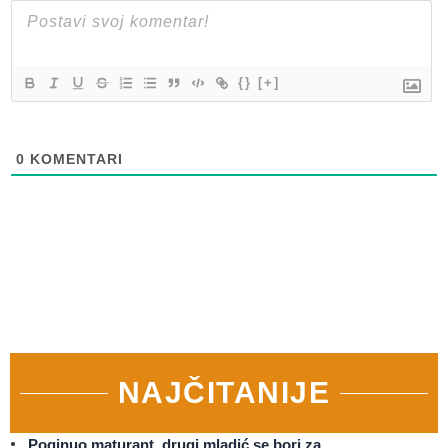
{}
[+]
0
KOMENTARI
NAJČITANIJE
Poginuo maturant, drugi mladić se bori za…