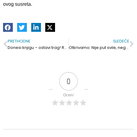
ovog susreta.
PRETHODNE
SLEDEĆE
Prev
S
Donesi knjigu – ostavi trag! Radionica „Zeleni bukmarker“ 13.februara
Otkrivamo: Nije put svile, nego put novca preko Turističke organizacije opštine Kovin
0
Oceni