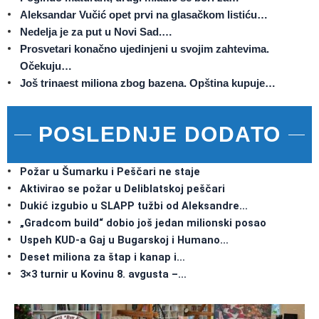
Aleksandar Vučić opet prvi na glasačkom listiću…
Nedelja je za put u Novi Sad.…
Prosvetari konačno ujedinjeni u svojim zahtevima.
Očekuju…
Još trinaest miliona zbog bazena. Opština kupuje…
POSLEDNJE DODATO
Požar u Šumarku i Peščari ne staje
Aktivirao se požar u Deliblatskoj peščari
Dukić izgubio u SLAPP tužbi od Aleksandre…
„Gradcom build“ dobio još jedan milionski posao
Uspeh KUD-a Gaj u Bugarskoj i Humano…
Deset miliona za štap i kanap i…
3×3 turnir u Kovinu 8. avgusta –…