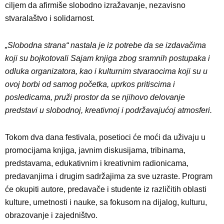
ciljem da afirmiše slobodno izražavanje, nezavisno
stvaralaštvo i solidarnost.
„Slobodna strana“ nastala je iz potrebe da se izdavačima
koji su bojkotovali Sajam knjiga zbog sramnih postupaka i
odluka organizatora, kao i kulturnim stvaraocima koji su u
ovoj borbi od samog početka, uprkos pritiscima i
posledicama, pruži prostor da se njihovo delovanje
predstavi u slobodnoj, kreativnoj i podržavajućoj atmosferi.
Tokom dva dana festivala, posetioci će moći da uživaju u
promocijama knjiga, javnim diskusijama, tribinama,
predstavama, edukativnim i kreativnim radionicama,
predavanjima i drugim sadržajima za sve uzraste. Program
će okupiti autore, predavače i studente iz različitih oblasti
kulture, umetnosti i nauke, sa fokusom na dijalog, kulturu,
obrazovanje i zajedništvo.