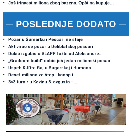
Još trinaest miliona zbog bazena. Opština kupuje…
POSLEDNJE DODATO
Požar u Šumarku i Peščari ne staje
Aktivirao se požar u Deliblatskoj peščari
Dukić izgubio u SLAPP tužbi od Aleksandre…
„Gradcom build“ dobio još jedan milionski posao
Uspeh KUD-a Gaj u Bugarskoj i Humano…
Deset miliona za štap i kanap i…
3×3 turnir u Kovinu 8. avgusta –…