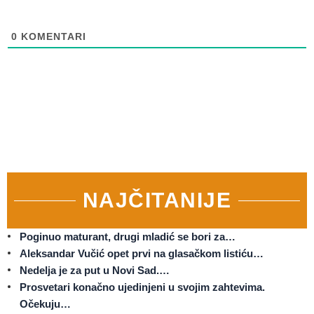
0
KOMENTARI
NAJČITANIJE
Poginuo maturant, drugi mladić se bori za…
Aleksandar Vučić opet prvi na glasačkom listiću…
Nedelja je za put u Novi Sad.…
Prosvetari konačno ujedinjeni u svojim zahtevima.
Očekuju…