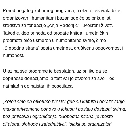
Pored bogatog kulturnog programa, u okviru festivala biće
organizovan i humanitarni bazar, gde će se prikupljati
sredstva za fondacije „Anja Radonjić“ i „Pokreni život“.
Takodje, deo prihoda od prodaje knjiga i umetničkih
predmeta biće usmeren u humanitarne svrhe, čime
„Slobodna strana“ spaja umetnost, društvenu odgovornost i
humanost.
Ulaz na sve programe je besplatan, uz priliku da se
doprinese donacijama, a festival je otvoren za sve – od
najmlađih do najstarijih posetilaca.
„Želeli smo da otvorimo prostor gde su kultura i obrazovanje
makar privremeno ponovo u fokusu i postaju dostupni svima,
bez pritisaka i ograničenja. ‘Slobodna strana’ je mesto
dijaloga, slobode i zajedništva“, istakli su organizatori