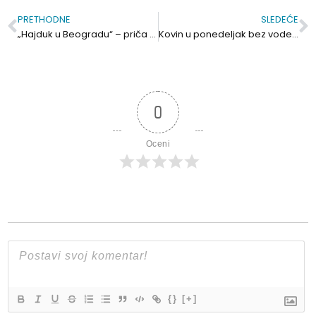
PRETHODNE
SLEDEĆE
Prev
S
„Hajduk u Beogradu“ – priča koja nam je toliko potrebna
Kovin u ponedeljak bez vode više sati
0
Oceni
{}
[+]