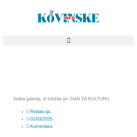
Pređi
na
sadržaj
Jedna galerija, tri izložbe jer: DAN ZA KULTURU
Redakcija
01/03/2025
Komentara