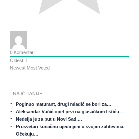
0
Komentari
Oldest
Newest
Most Voted
NAJČITANIJE
Poginuo maturant, drugi mladić se bori za…
Aleksandar Vučić opet prvi na glasačkom listiću…
Nedelja je za put u Novi Sad.…
Prosvetari konačno ujedinjeni u svojim zahtevima.
Očekuju…