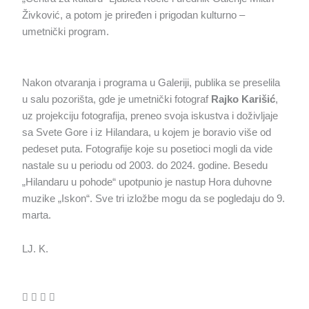
Živković, a potom je priređen i prigodan kulturno –
umetnički program.
Nakon otvaranja i programa u Galeriji, publika se preselila
u salu pozorišta, gde je umetnički fotograf
Rajko Karišić
,
uz projekciju fotografija, preneo svoja iskustva i doživljaje
sa Svete Gore i iz Hilandara, u kojem je boravio više od
pedeset puta. Fotografije koje su posetioci mogli da vide
nastale su u periodu od 2003. do 2024. godine. Besedu
„Hilandaru u pohode“ upotpunio je nastup Hora duhovne
muzike „Iskon“. Sve tri izložbe mogu da se pogledaju do 9.
marta.
LJ. K.