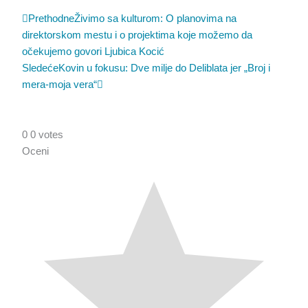
Prev
Sledeća
Prethodne
Živimo sa kulturom: O planovima na
direktorskom mestu i o projektima koje možemo da
očekujemo govori Ljubica Kocić
Sledeće
Kovin u fokusu: Dve milje do Deliblata jer „Broj i
mera-moja vera“
0
0
votes
Oceni