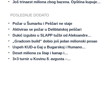
Još trinaest miliona zbog bazena. Opština kupuje…
POSLEDNJE DODATO
Požar u Šumarku i Peščari ne staje
Aktivirao se požar u Deliblatskoj peščari
Dukić izgubio u SLAPP tužbi od Aleksandre…
„Gradcom build“ dobio još jedan milionski posao
Uspeh KUD-a Gaj u Bugarskoj i Humano…
Deset miliona za štap i kanap i…
3×3 turnir u Kovinu 8. avgusta –…