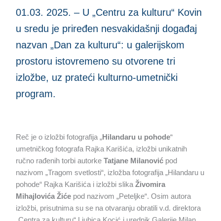
01.03. 2025. – U „Centru za kulturu“ Kovin
u sredu je priređen nesvakidašnji događaj
nazvan „Dan za kulturu“: u galerijskom
prostoru istovremeno su otvorene tri
izložbe, uz prateći kulturno-umetnički
program.
Reč je o izložbi fotografija „
Hilandaru u pohode
“
umetničkog fotografa Rajka Karišića, izložbi unikatnih
ručno rađenih torbi autorke
Tatjane Milanović
pod
nazivom „Tragom svetlosti“, izložba fotografija „Hilandaru u
pohode“ Rajka Karišića i izložbi slika
Živomira
Mihajlovića Žiće
pod nazivom „Peteljke“. Osim autora
izložbi, prisutnima su se na otvaranju obratili v.d. direktora
„Centra za kulturu“ Ljubica Kocić i urednik Galerije Milan