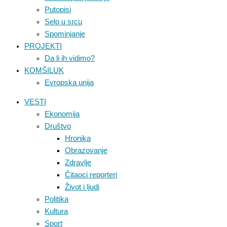
Putopisi
Selo u srcu
Spominjanje
PROJEKTI
Da li ih vidimo?
KOMŠILUK
Evropska unija
VESTI
Ekonomija
Društvo
Hronika
Obrazovanje
Zdravlje
Čitaoci reporteri
Život i ljudi
Politika
Kultura
Sport