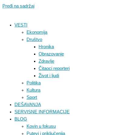
Pređi na sadržaj
VESTI
Ekonomija
Društvo
Hronika
Obrazovanje
Zdravlje
Čitaoci reporteri
Život i ljudi
Politika
Kultura
Sport
DEŠAVANJA
SERVISNE INFORMACIJE
BLOG
Kovin u fokusu
Putevi i priključenija