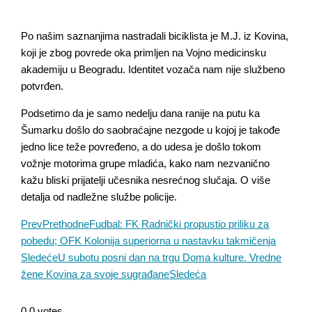
Po našim saznanjima nastradali biciklista je M.J. iz Kovina,
koji je zbog povrede oka primljen na Vojno medicinsku
akademiju u Beogradu. Identitet vozača nam nije službeno
potvrđen.
Podsetimo da je samo nedelju dana ranije na putu ka
Šumarku došlo do saobraćajne nezgode u kojoj je takođe
jedno lice teže povređeno, a do udesa je došlo tokom
vožnje motorima grupe mladića, kako nam nezvanično
kažu bliski prijatelji učesnika nesrećnog slučaja. O više
detalja od nadležne službe policije.
Prev
Prethodne
Fudbal: FK Radnički propustio priliku za
pobedu; OFK Kolonija superiorna u nastavku takmičenja
Sledeće
U subotu posni dan na trgu Doma kulture. Vredne
žene Kovina za svoje sugrađane
Sledeća
0
0
votes