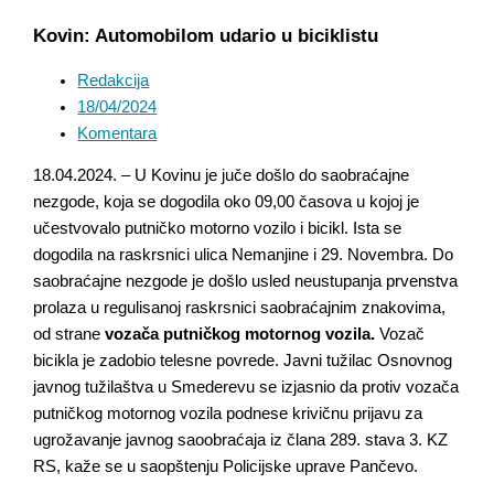
Kovin: Automobilom udario u biciklistu
Redakcija
18/04/2024
Komentara
18.04.2024. – U Kovinu je juče došlo do saobraćajne
nezgode, koja se dogodila oko 09,00 časova u kojoj je
učestvovalo putničko motorno vozilo i bicikl. Ista se
dogodila na raskrsnici ulica Nemanjine i 29. Novembra. Do
saobraćajne nezgode je došlo usled neustupanja prvenstva
prolaza u regulisanoj raskrsnici saobraćajnim znakovima,
od strane
vozača putničkog motornog vozila.
Vozač
bicikla je zadobio telesne povrede. Javni tužilac Osnovnog
javnog tužilaštva u Smederevu se izjasnio da protiv vozača
putničkog motornog vozila podnese krivičnu prijavu za
ugrožavanje javnog saoobraćaja iz člana 289. stava 3. KZ
RS, kaže se u saopštenju Policijske uprave Pančevo.