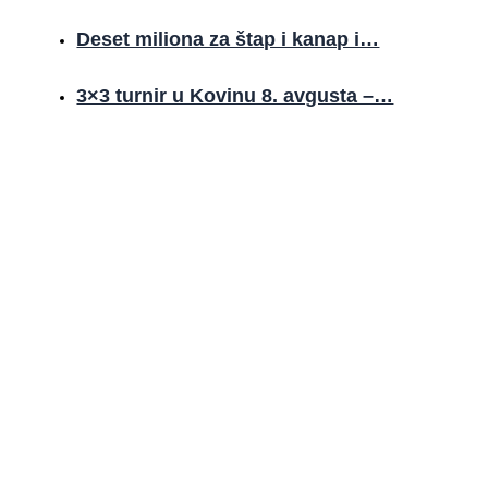
Deset miliona za štap i kanap i…
3×3 turnir u Kovinu 8. avgusta –…