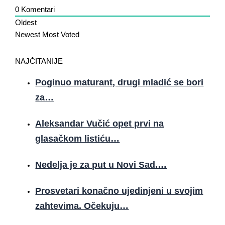
0
Komentari
Oldest
Newest
Most Voted
NAJČITANIJE
Poginuo maturant, drugi mladić se bori
za…
Aleksandar Vučić opet prvi na
glasačkom listiću…
Nedelja je za put u Novi Sad.…
Prosvetari konačno ujedinjeni u svojim
zahtevima. Očekuju…