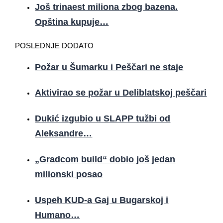
Još trinaest miliona zbog bazena.
Opština kupuje…
POSLEDNJE DODATO
Požar u Šumarku i Peščari ne staje
Aktivirao se požar u Deliblatskoj peščari
Dukić izgubio u SLAPP tužbi od
Aleksandre…
„Gradcom build“ dobio još jedan
milionski posao
Uspeh KUD-a Gaj u Bugarskoj i
Humano…