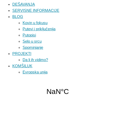
DEŠAVANJA
SERVISNE INFORMACIJE
BLOG
Kovin u fokusu
Putevi i priključenija
Putopisi
Selo u srcu
Spominjanje
PROJEKTI
Da li ih vidimo?
KOMŠILUK
Evropska unija