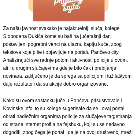
Za našu javnost svakako je najaktuelniji slučaj kolege
Slobodana Dukića kome su baš na jučerašnji dan
postavljeni pogrebni venci na ulaznu kapiju kuće, zbog
tekstova koje piše i objavljuje na portalu Pančevo city.
Analizirajući sve radnje potom i aktivnosti policije u ovom,
ali i u drugim slučajevima gde je bilo čak i prebijanja
novinara, zaključeno je da sprega sa policijom i tužilaštvom
daje rezultate i da su akcije dobro organizovane.
Kako su ovom sastanku juče u Pančevu prisustvovale i
Kovinske info, to su kolege sugerisale da se i ovaj portal
obrati nadležnim organima policije za slučajeve targetiranja
od strane internet profila na fejsbuku, koji su se nedavno
dogodili, zbog čega je portal i dalje na ovoj društvenoj mreži