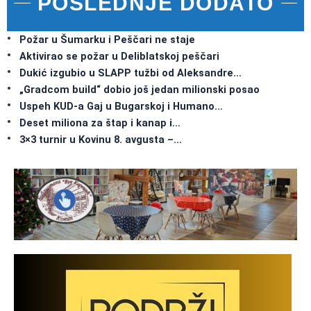
POSLEDNJE DODATO
Požar u Šumarku i Peščari ne staje
Aktivirao se požar u Deliblatskoj peščari
Dukić izgubio u SLAPP tužbi od Aleksandre…
„Gradcom build“ dobio još jedan milionski posao
Uspeh KUD-a Gaj u Bugarskoj i Humano…
Deset miliona za štap i kanap i…
3×3 turnir u Kovinu 8. avgusta –…