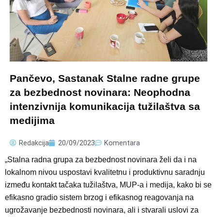
Pančevo, Sastanak Stalne radne grupe
za bezbednost novinara: Neophodna
intenzivnija komunikacija tužilaštva sa
medijima
Redakcija
20/09/2023
Komentara
„Stalna radna grupa za bezbednost novinara želi da i na
lokalnom nivou uspostavi kvalitetnu i produktivnu saradnju
između kontakt tačaka tužilaštva, MUP-a i medija, kako bi se
efikasno gradio sistem brzog i efikasnog reagovanja na
ugrožavanje bezbednosti novinara, ali i stvarali uslovi za