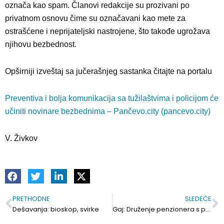
označa kao spam. Članovi redakcije su prozivani po
privatnom osnovu čime su označavani kao mete za
ostrašćene i neprijateljski nastrojene, što takođe ugrožava
njihovu bezbednost.
Opširniji izveštaj sa jučerašnjeg sastanka čitajte na portalu
Preventiva i bolja komunikacija sa tužilaštvima i policijom će
učiniti novinare bezbednima – Pančevo.city (pancevo.city)
V. Živkov
PRETHODNE
SLEDEĆE
Prev
S
Dešavanja: bioskop, svirke
Gaj: Druženje penzionera s predsednicom opštine