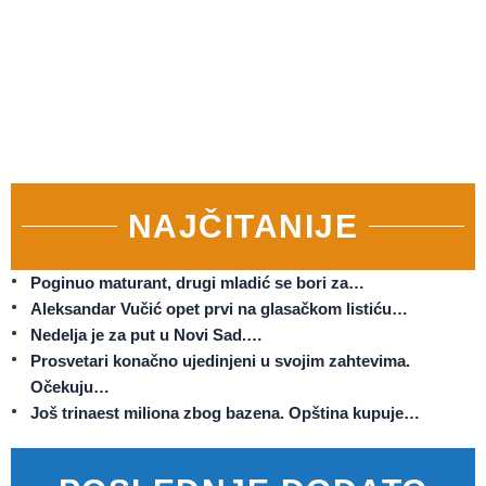
NAJČITANIJE
Poginuo maturant, drugi mladić se bori za…
Aleksandar Vučić opet prvi na glasačkom listiću…
Nedelja je za put u Novi Sad.…
Prosvetari konačno ujedinjeni u svojim zahtevima.
Očekuju…
Još trinaest miliona zbog bazena. Opština kupuje…