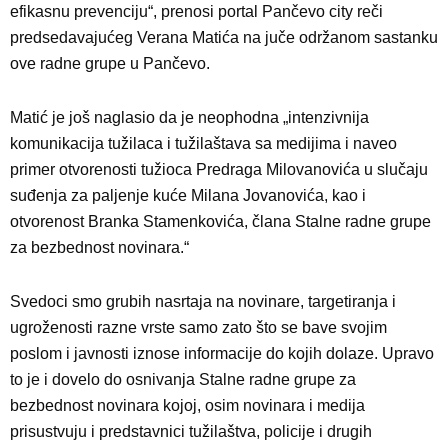
efikasnu prevenciju“, prenosi portal Pančevo city reči
predsedavajućeg Verana Matića na juče održanom sastanku
ove radne grupe u Pančevo.
Matić je još naglasio da je neophodna „intenzivnija
komunikacija tužilaca i tužilaštava sa medijima i naveo
primer otvorenosti tužioca Predraga Milovanovića u slučaju
suđenja za paljenje kuće Milana Jovanovića, kao i
otvorenost Branka Stamenkovića, člana Stalne radne grupe
za bezbednost novinara.“
Svedoci smo grubih nasrtaja na novinare, targetiranja i
ugroženosti razne vrste samo zato što se bave svojim
poslom i javnosti iznose informacije do kojih dolaze. Upravo
to je i dovelo do osnivanja Stalne radne grupe za
bezbednost novinara kojoj, osim novinara i medija
prisustvuju i predstavnici tužilaštva, policije i drugih