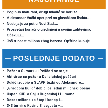
Poginuo maturant, drugi mladić se bori za…
Aleksandar Vučić opet prvi na glasačkom listiću…
Nedelja je za put u Novi Sad.…
Prosvetari konačno ujedinjeni u svojim zahtevima.
Očekuju…
Još trinaest miliona zbog bazena. Opština kupuje…
POSLEDNJE DODATO
Požar u Šumarku i Peščari ne staje
Aktivirao se požar u Deliblatskoj peščari
Dukić izgubio u SLAPP tužbi od Aleksandre…
„Gradcom build“ dobio još jedan milionski posao
Uspeh KUD-a Gaj u Bugarskoj i Humano…
Deset miliona za štap i kanap i…
3×3 turnir u Kovinu 8. avgusta –…