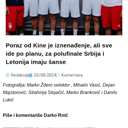
Poraz od Kine je iznenađenje, ali sve
ide po planu, za polufinale Srbija i
Letonija imaju šanse
Redakcija
02/08/2024
Komentara
Fotografija: Marko Ždero selektor , Mihailo Vasić, Dejan
Majstorović, Strahinja Stojačić, Marko Branković i Danilo
Lukić
Piše i komentariše Darko Rnić