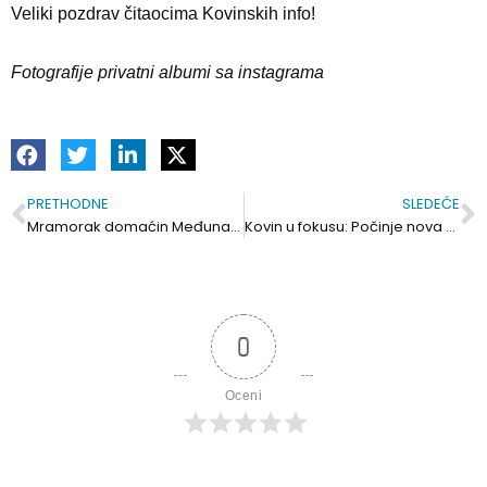
Veliki pozdrav čitaocima Kovinskih info!
Fotografije privatni albumi sa instagrama
PRETHODNE
SLEDEĆE
Prev
S
Mramorak domaćin Međunarodnog rangirnog turnira u šahu.
Kovin u fokusu: Počinje nova pčelarska godina
0
Oceni