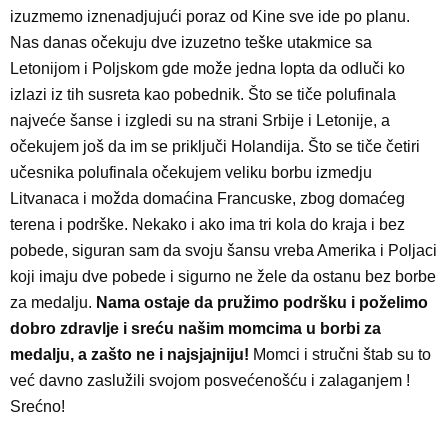
izuzmemo iznenadjujući poraz od Kine sve ide po planu.
Nas danas očekuju dve izuzetno teške utakmice sa
Letonijom i Poljskom gde može jedna lopta da odluči ko
izlazi iz tih susreta kao pobednik. Što se tiče polufinala
najveće šanse i izgledi su na strani Srbije i Letonije, a
očekujem još da im se priključi Holandija. Što se tiče četiri
učesnika polufinala očekujem veliku borbu izmedju
Litvanaca i možda domaćina Francuske, zbog domaćeg
terena i podrške. Nekako i ako ima tri kola do kraja i bez
pobede, siguran sam da svoju šansu vreba Amerika i Poljaci
koji imaju dve pobede i sigurno ne žele da ostanu bez borbe
za medalju.
Nama ostaje da pružimo podršku i poželimo
dobro zdravlje i sreću našim momcima u borbi za
medalju, a zašto ne i najsjajniju!
Momci i stručni štab su to
već davno zaslužili svojom posvećenošću i zalaganjem !
Srećno!