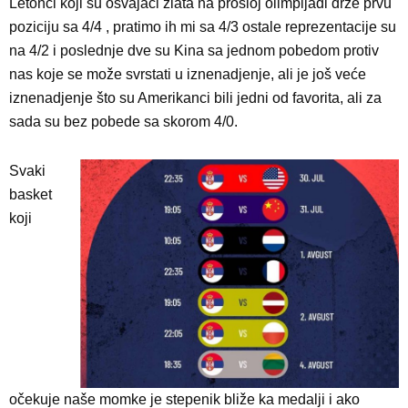
Letonci koji su osvajači zlata na prošloj olimpijadi drže prvu
poziciju sa 4/4 , pratimo ih mi sa 4/3 ostale reprezentacije su
na 4/2 i poslednje dve su Kina sa jednom pobedom protiv
nas koje se može svrstati u iznenadjenje, ali je još veće
iznenadjenje što su Amerikanci bili jedni od favorita, ali za
sada su bez pobede sa skorom 4/0.
Svaki
basket
koji
očekuje naše momke je stepenik bliže ka medalji i ako