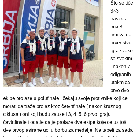
Što se tiče
3×3
basketa
ima 8
timova na
prvenstvu,
igra svako
sa svakim
i nakon 7
odigranih
utakmica
prve dve
ekipe prolaze u polufinale i čekaju svoje protivnike koji će
morati da traže prolaz kroz četvrtfinale ( nakon kruznog
ciklusa ) oni koji budu zauzeli 3, 4 ,5, 6 prvo igraju
čevtrtfinale i odatle dalje prolaze dve ekipe koje ce uz još
dve prvoplasirane ući u borbu za medalje. Na tabeli za sada