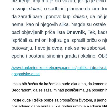
bižuterije, koji mu je bio važan, jer ga je čin
o svojoj
dalapi,
o sudbini i planirao da čim d
da zaradi pare i ponovo kupi
dalapu,
da još j
nema, kao ni njegovih slika. Negde su ostale 
bazi objavljenih priča lista
Dnevnik,
Tek, kada
ispričali su mi oni koji su ga ispratili priču 
putovanju. I evo je ovde, nek se ne zaboravi. 
epohu i postanu sinonim grada i okoline. Običn
/www.konkretno.konkretn.mycpanel.rs/politika-i-drustvo
gospodske-duse
Imala bih štošta da kažem da bude aktuelno, da komenta
Beogradom, da se sažalim nad političarima „sa posebni
Posle duge i teške borbe sa prosjačkim životom, u jedno
poslednjeg dana aprila, u 79. godini umro je Radomir Ni