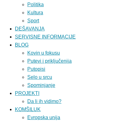
Politika
Kultura
Sport
DEŠAVANJA
SERVISNE INFORMACIJE
BLOG
Kovin u fokusu
Putevi i priključenija
Putopisi
Selo u srcu
Spominjanje
PROJEKTI
Da li ih vidimo?
KOMŠILUK
Evropska unija