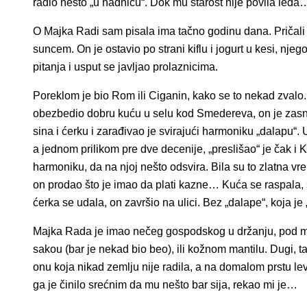
radio nešto „u nadnicu“. Dok mu starost nije povila leđa
O Majka Radi sam pisala ima tačno godinu dana. Pričali 
suncem. On je ostavio po strani kiflu i jogurt u kesi, nj
pitanja i usput se javljao prolaznicima.
Poreklom je bio Rom ili Ciganin, kako se to nekad zvalo. R
obezbedio dobru kuću u selu kod Smedereva, on je zasn
sina i ćerku i zarađivao je svirajući harmoniku „dalapu“.
a jednom prilikom pre dve decenije, „preslišao“ je čak i K
harmoniku, da na njoj nešto odsvira. Bila su to zlatna vr
on prodao što je imao da plati kazne… Kuća se raspala, s
ćerka se udala, on završio na ulici. Bez „dalape“, koja je
Majka Rada je imao nečeg gospodskog u držanju, pod ma
sakou (bar je nekad bio beo), ili kožnom mantilu. Dugi, t
onu koja nikad zemlju nije radila, a na domalom prstu leve 
ga je činilo srećnim da mu nešto bar sija, rekao mi je…