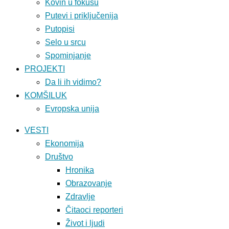
Kovin u fokusu
Putevi i priključenija
Putopisi
Selo u srcu
Spominjanje
PROJEKTI
Da li ih vidimo?
KOMŠILUK
Evropska unija
VESTI
Ekonomija
Društvo
Hronika
Obrazovanje
Zdravlje
Čitaoci reporteri
Život i ljudi