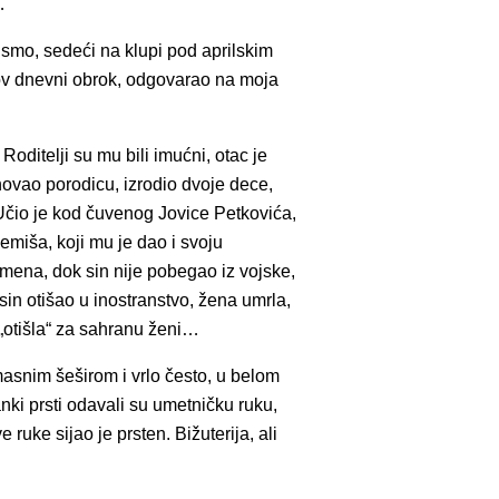
…
smo, sedeći na klupi pod aprilskim
egov dnevni obrok, odgovarao na moja
oditelji su mu bili imućni, otac je
ovao porodicu, izrodio dvoje dece,
 Učio je kod čuvenog Jovice Petkovića,
emiša, koji mu je dao i svoju
emena, dok sin nije pobegao iz vojske,
in otišao u inostranstvo, žena umrla,
 „otišla“ za sahranu ženi…
snim šeširom i vrlo često, u belom
anki prsti odavali su umetničku ruku,
ruke sijao je prsten. Bižuterija, ali