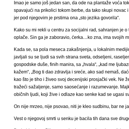
Imao je samo još jedan san, da ode na plantaže voća tok
spavajući na prikolici tokom berbe, da tako skupi novac i
jer pod njegovim je prstima ona „sto jezika govorila“.
Kako su mi rekli u centru za socijalni rad, sahranjen je 
oplače. Sin ga je zaboravio, ćerka…ko zna, ima svojih m
Kada se, sa pola meseca zakašnjenja, u lokalnim medijim
javljali su se ljudi sa svih strana sveta, odseljeni, raseljen
gospodske duše, finih manira, sa „hvala“, „kad me ljubaz
kažem“, „Bog ti dao zdravlja i sreće, ako sad nemaš, da
kao što je tiho i živeo svoj decenijski prosjački vek. Ne 
tražeći sažaljenje, samo saosećanje i razumevanje. Maj
običnih ljudi, koji žive i odlaze kao senke kad se ugasi sv
On nije mrzeo, nije psovao, niti je kleo sudbinu, bar ne j
Vest o njegovoj smrti u senku je bacila tih dana sve dru