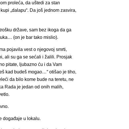
om proleća, da uštedi za stan
 kupi „dalapu“. Da još jednom zasvira,
o trošku države, sam bez ikoga da ga
uka… (on je bar tako mislio).
a pojavila vest o njegovoj smrti,
i, ali su ga se sećali i žalili. Prosjak
no pitate, ljubazno ću i da Vam
ćeš kad budeš mogao…“ otišao je tiho,
želeći da bilo kome bude na teretu, ne
ka Rada je jedan od onih malih,
etlo.
avno.
ge događaje u lokalu.