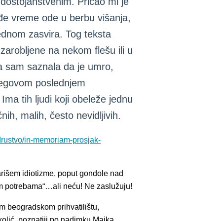
io dostojanstvenim. Pričao mi je
ođe vreme ode u berbu višanja,
ednom zasvira. Tog teksta
zarobljene na nekom flešu ili u
 sam saznala da je umro,
o njegovom poslednjem
Ima tih ljudi koji obeleže jednu
ih, malih, često nevidljivih.
/drustvo/in-memoriam-prosjak-
rišem idiotizme, poput gondole nad
m potrebama“…ali neću! Ne zaslužuju!
m beogradskom prihvatilištu,
kolić, poznatiji po nadimku Majka