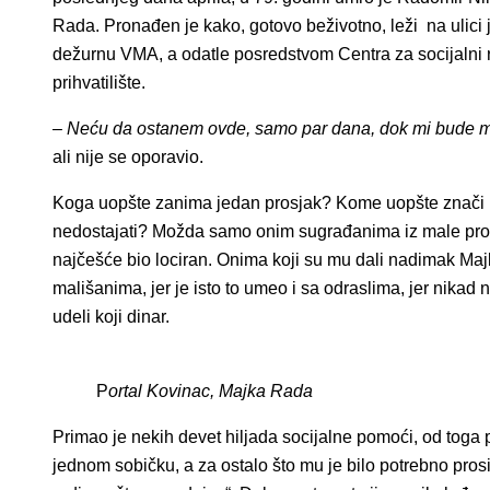
Rada. Pronađen je kako, gotovo beživotno, leži na ulic
dežurnu VMA, a odatle posredstvom Centra za socijalni 
prihvatilište.
–
Neću da ostanem ovde, samo par dana, dok mi bude m
ali nije se oporavio.
Koga uopšte zanima jedan prosjak? Kome uopšte znači 
nedostajati? Možda samo onim sugrađanima iz male pro
najčešće bio lociran. Onima koji su mu dali nadimak Maj
mališanima, jer je isto to umeo i sa odraslima, jer nikad n
udeli koji dinar.
P
ortal Kovinac, Majka Rada
Primao je nekih devet hiljada socijalne pomoći, od toga
jednom sobičku, a za ostalo što mu je bilo potrebno prosio