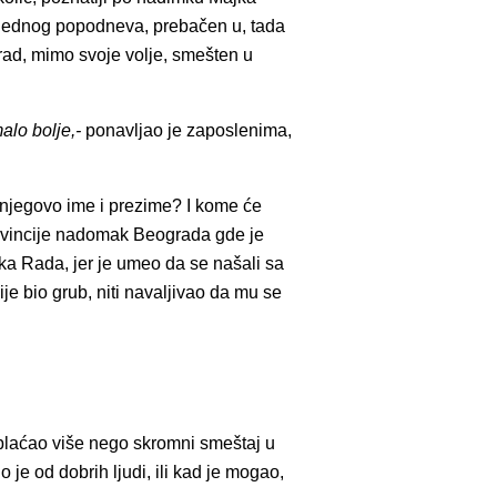
i jednog popodneva, prebačen u, tada
rad, mimo svoje volje, smešten u
alo bolje,-
ponavljao je zaposlenima,
njegovo ime i prezime? I kome će
vincije nadomak Beograda gde je
ka Rada, jer je umeo da se našali sa
ije bio grub, niti navaljivao da mu se
 plaćao više nego skromni smeštaj u
 je od dobrih ljudi, ili kad je mogao,