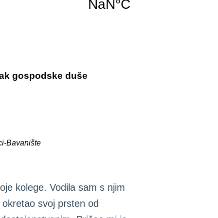
sjak gospodske duše
ci-Bavanište
oje kolege. Vodila sam s njim
 okretao svoj prsten od