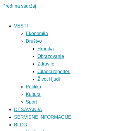
Pređi na sadržaj
VESTI
Ekonomija
Društvo
Hronika
Obrazovanje
Zdravlje
Čitaoci reporteri
Život i ljudi
Politika
Kultura
Sport
DEŠAVANJA
SERVISNE INFORMACIJE
BLOG