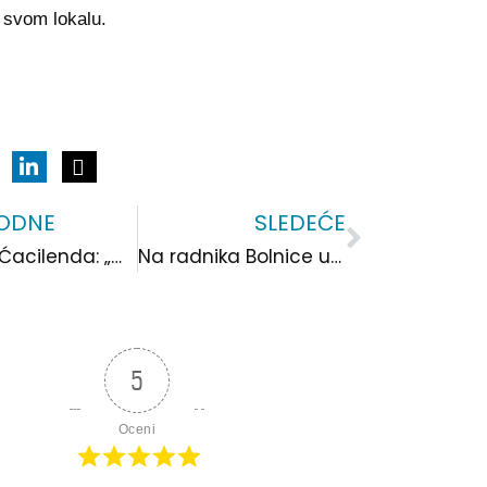
 svom lokalu.
ODNE
SLEDEĆE
Sledeća
Priča iz Ćacilenda: „Manje para, al` rakije kol`ko `oćeš
Na radnika Bolnice u pritvoru primenjene su zakonske mere, kažu iz uprave ove ustanove
5
Oceni