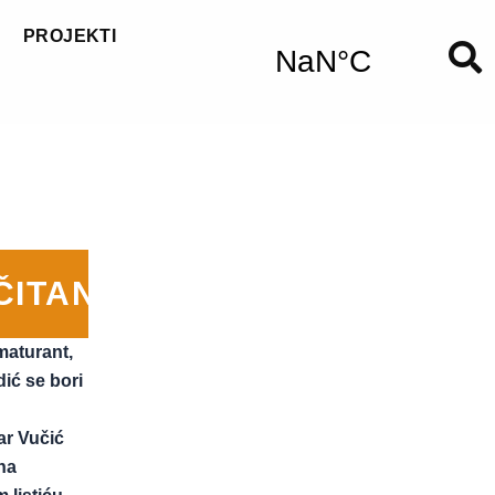
PROJEKTI
ČITANIJE
aturant,
dić se bori
ar Vučić
 na