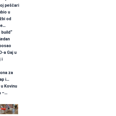
oj peščari
ubio u
žbi od
re…
build“
 jedan
 posao
-a Gaj u
 i
iona za
ap i…
 u Kovinu
a –…