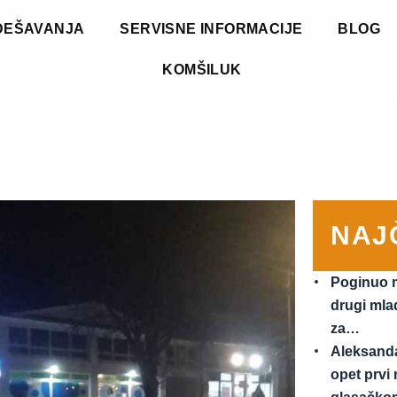
DEŠAVANJA
SERVISNE INFORMACIJE
BLOG
KOMŠILUK
NAJ
Poginuo m
drugi mla
za…
Aleksand
opet prvi