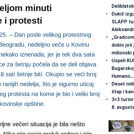
deljom minuti
Deliblatsk
Dukić izg
e i protesti
SLAPP tu
Aleksand
25. – Dan posle velikog protestnog
„Gradcom 
Beogradu, nedeljno veče u Kovinu
dobio još
milionski
 nekako iznenada, jer je tek dva sata
Uspeh KUD
ce za šetnju počela da se deli objava
Bugarskoj
8 sati šetnje biti. Okupio se veći broj
Humano…
 ranijih nedelja, što je sigurno uticaj
Deset mil
štap i kan
eg protesta na kome je bio i veliki broj
3×3 turnir
kovinske opštine.
8. avgust
jne večeri situacija je bila nešto