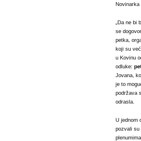
Novinarka
„Da ne bi 
se dogovor
petka, org
koji su već
u Kovinu od
odluke:
pet
Jovana, ko
je to mogu
podržava s
odrasla.
U jednom o
pozvali su 
plenumima 