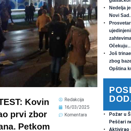
glasačkom
Nedelja je
Novi Sad
Prosvetar
ujedinjen
zahtevima
Očekuju
Još trinae
zbog baz
Opština 
POS
DOD
Redakcija
EST: Kovin
16/03/2025
ao prvi zbor
Požar u Š
Komentara
Peščari n
ana. Petkom
Aktivirao