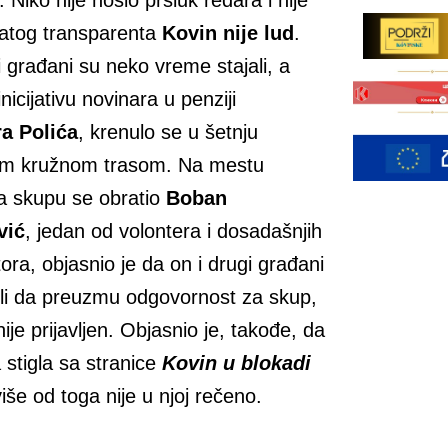
. Niko nije nosio prsluk redara i nije
natog transparenta
Kovin nije lud
.
 građani su neko vreme stajali, a
nicijativu novinara u penziji
a Polića
, krenulo se u šetnju
om kružnom trasom. Na mestu
ja skupu se obratio
Boban
vić
, jedan od volontera i dosadašnjih
ora, objasnio je da on i drugi građani
li da preuzmu odgovornost za skup,
nije prijavljen. Objasnio je, takođe, da
 stigla sa stranice
Kovin u blokadi
 više od toga nije u njoj rečeno.