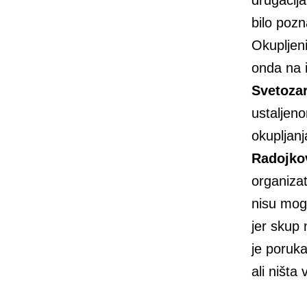
drugačija
bilo poz
Okupljeni
onda na i
Svetozar
ustaljen
okupljan
Radojko
organizat
nisu mog
jer skup 
je poruka
ali ništa