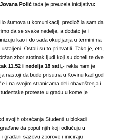
Jovana Polić
tada je preuzela inicijativu:
bilo šumova u komunikaciji predložila sam da
imo da se svake nedelje, a dodato je i
anizuju kao i do sada okupljanja u terminima
 ustaljeni. Ostali su to prihvatili. Tako je, eto,
ržan zbor stotinak ljudi koji su doneli te dve
ak 11.52 i nedelja 18 sati
„- rekla nam je
ja nastoji da bude prisutna u Kovinu kad god
će i na svojim stranicama deli obaveštenja i
tudentske proteste u gradu u kome je
d svojih obraćanja Studenti u blokadi
građane da poput njih koji odlučuju u
i građani sazovu zborove i iniciraju