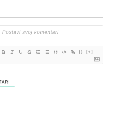
{}
[+]
ARI