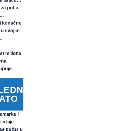
 listiću…
 za put u
.…
i konačno
i u svojim
.
…
st miliona
ena.
kupuje…
LEDNJE
ATO
umarku i
e staje
 se požar u