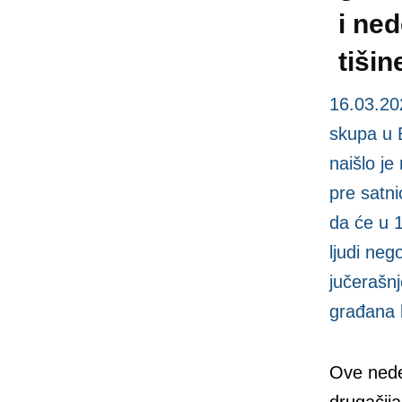
i ne
tišin
16.03.20
skupa u 
naišlo je
pre satni
da će u 1
ljudi nego
jučerašnj
građana 
Ove nedel