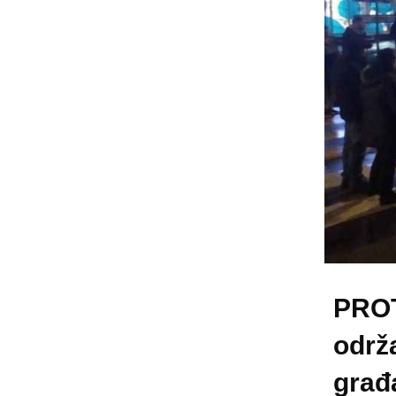
PROT
održ
građ