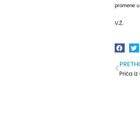
promene u
V.Ž.
PRETH
Prev