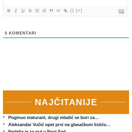
{}
[+]
0
KOMENTARI
NAJČITANIJE
Poginuo maturant, drugi mladić se bori za…
Aleksandar Vučić opet prvi na glasačkom listiću…
Nedelja je za put u Novi Sad.…