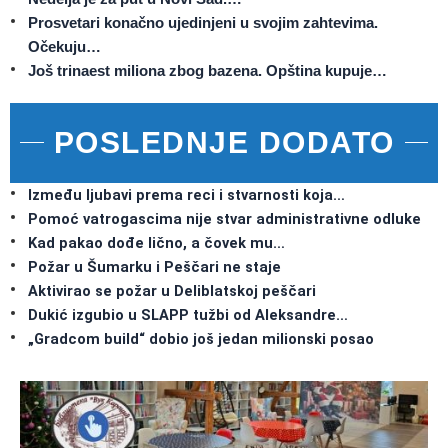
Prosvetari konačno ujedinjeni u svojim zahtevima.
Očekuju…
Još trinaest miliona zbog bazena. Opština kupuje…
POSLEDNJE DODATO
Između ljubavi prema reci i stvarnosti koja…
Pomoć vatrogascima nije stvar administrativne odluke
Kad pakao dođe lično, a čovek mu…
Požar u Šumarku i Peščari ne staje
Aktivirao se požar u Deliblatskoj peščari
Dukić izgubio u SLAPP tužbi od Aleksandre…
„Gradcom build“ dobio još jedan milionski posao