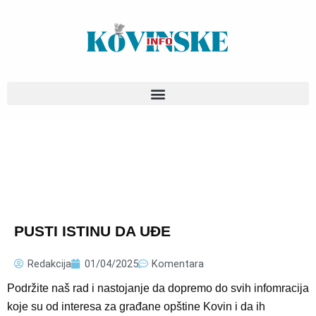
Pređi
na
sadržaj
PUSTI ISTINU DA UĐE
Redakcija
01/04/2025
Komentara
Podržite naš rad i nastojanje da dopremo do svih infomracija
koje su od interesa za građane opštine Kovin i da ih