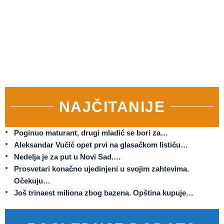
NAJČITANIJE
Poginuo maturant, drugi mladić se bori za…
Aleksandar Vučić opet prvi na glasačkom listiću…
Nedelja je za put u Novi Sad.…
Prosvetari konačno ujedinjeni u svojim zahtevima.
Očekuju…
Još trinaest miliona zbog bazena. Opština kupuje…