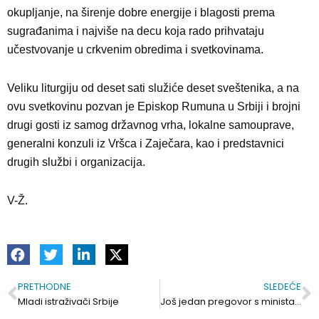
okupljanje, na širenje dobre energije i blagosti prema
sugrađanima i najviše na decu koja rado prihvataju
učestvovanje u crkvenim obredima i svetkovinama.
Veliku liturgiju od deset sati služiće deset sveštenika, a na
ovu svetkovinu pozvan je Episkop Rumuna u Srbiji i brojni
drugi gosti iz samog državnog vrha, lokalne samouprave,
generalni konzuli iz Vršca i Zaječara, kao i predstavnici
drugih službi i organizacija.
V-Ž.
PRETHODNE
SLEDEĆE
Prev
S
Mladi istraživači Srbije
Još jedan pregovor s ministarstvom. Poljoprivrednici čekaju ispunjenje sporazuma od jula