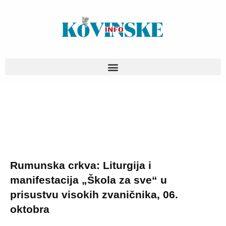
Pređi
na
sadržaj
Rumunska crkva: Liturgija i
manifestacija „Škola za sve“ u
prisustvu visokih zvaničnika, 06.
oktobra