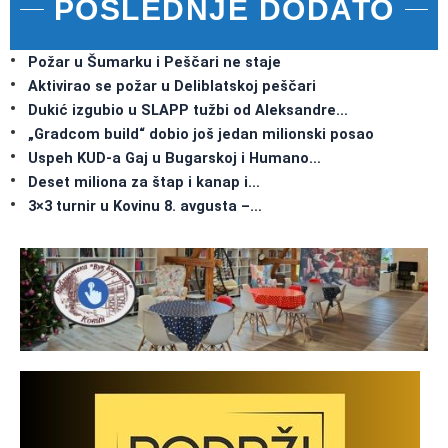
POSLEDNJE DODATO
Požar u Šumarku i Peščari ne staje
Aktivirao se požar u Deliblatskoj peščari
Dukić izgubio u SLAPP tužbi od Aleksandre…
„Gradcom build“ dobio još jedan milionski posao
Uspeh KUD-a Gaj u Bugarskoj i Humano…
Deset miliona za štap i kanap i…
3×3 turnir u Kovinu 8. avgusta –…