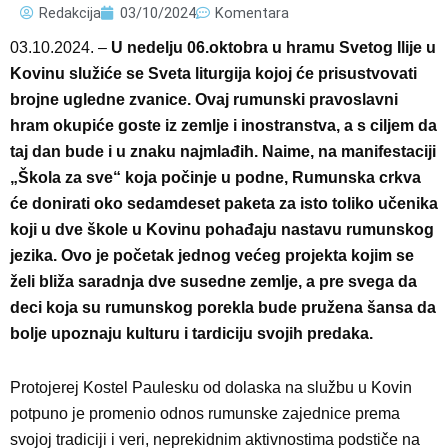
Redakcija
03/10/2024
Komentara
03.10.2024. –
U nedelju 06.oktobra u hramu Svetog Ilije u
Kovinu služiće se Sveta liturgija kojoj će prisustvovati
brojne ugledne zvanice. Ovaj rumunski pravoslavni
hram okupiće goste iz zemlje i inostranstva, a s ciljem da
taj dan bude i u znaku najmlađih. Naime, na manifestaciji
„Škola za sve“ koja počinje u podne, Rumunska crkva
će donirati oko sedamdeset paketa za isto toliko učenika
koji u dve škole u Kovinu pohađaju nastavu rumunskog
jezika. Ovo je početak jednog većeg projekta kojim se
želi bliža saradnja dve susedne zemlje, a pre svega da
deci koja su rumunskog porekla bude pružena šansa da
bolje upoznaju kulturu i tardiciju svojih predaka.
Protojerej Kostel Paulesku od dolaska na službu u Kovin
potpuno je promenio odnos rumunske zajednice prema
svojoj tradiciji i veri, neprekidnim aktivnostima podstiče na