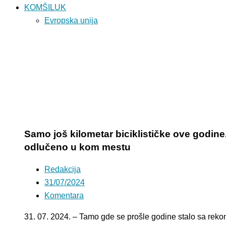
KOMŠILUK
Evropska unija
Samo još kilometar biciklističke ove godine.
odlučeno u kom mestu
Redakcija
31/07/2024
Komentara
31. 07. 2024. – Tamo gde se prošle godine stalo sa rekon