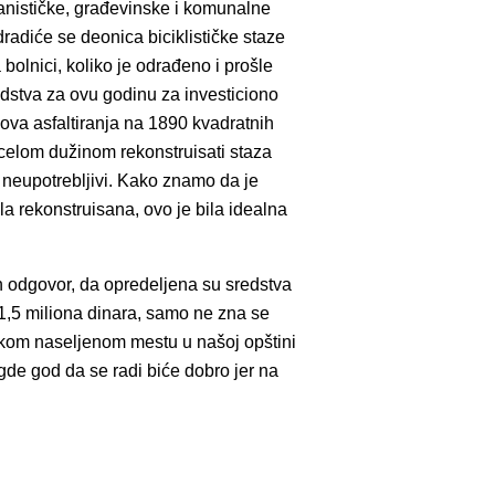
anističke, građevinske i komunalne
adiće se deonica biciklističke staze
olnici, koliko je odrađeno i prošle
dstva za ovu godinu za investiciono
dova asfaltiranja na 1890 kvadratnih
celom dužinom rekonstruisati staza
 neupotrebljivi. Kako znamo da je
ila rekonstruisana, ovo je bila idealna
dan odgovor, da opredeljena su sredstva
 1,5 miliona dinara, samo ne zna se
 nekom naseljenom mestu u našoj opštini
gde god da se radi biće dobro jer na