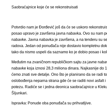
Saobraćajnice koje će se rekonstruisati
Potvrdio nam je Đorđević još da će se uskoro rekonstruis
posao upravo je završena javna nabavka. Ovo su nam potvr
nabavke. Javna nabavka je završena, a na tenderu su se 
radova. Jedan od ponuđača nije dostavio kompletnu dokum
tako da nismo uspeli da saznamo ko je dobio posao i kol
Međutim na zvaničnom republičkom sajtu za javne nabavk
nabavke koja iznosi 28,3 miliona dinara. Najkasnije do 
ćemo znati sve detalje. Ono što je planirano da se radi to
oslobođenja neparna strana gde će se raditi novi asfalt 
potezu. Radiće se i jedna deonica saobraćajnice u Kleku
Šljunkari.
Ispravka: Ponude oba ponuđača su prihvatljive.