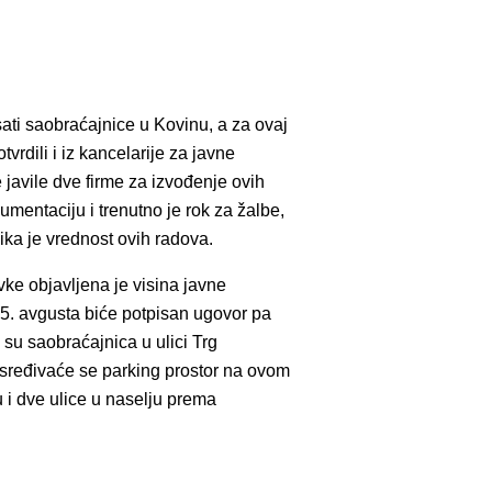
ati saobraćajnice u Kovinu, a za ovaj
dili i iz kancelarije za javne
javile dve firme za izvođenje ovih
entaciju i trenutno je rok za žalbe,
ika je vrednost ovih radova.
e objavljena je visina javne
15. avgusta biće potpisan ugovor pa
 su saobraćajnica u ulici Trg
i sređivaće se parking prostor na ovom
 i dve ulice u naselju prema