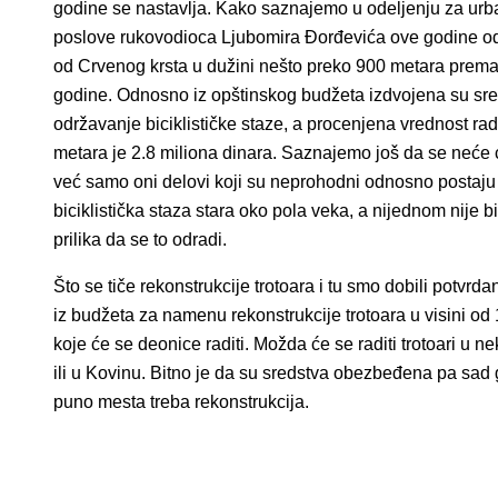
godine se nastavlja. Kako saznajemo u odeljenju za urb
poslove rukovodioca Ljubomira Đorđevića ove godine odr
od Crvenog krsta u dužini nešto preko 900 metara prema b
godine. Odnosno iz opštinskog budžeta izdvojena su sre
održavanje biciklističke staze, a procenjena vrednost ra
metara je 2.8 miliona dinara. Saznajemo još da se neće 
već samo oni delovi koji su neprohodni odnosno postaju
biciklistička staza stara oko pola veka, a nijednom nije b
prilika da se to odradi.
Što se tiče rekonstrukcije trotoara i tu smo dobili potvr
iz budžeta za namenu rekonstrukcije trotoara u visini od
koje će se deonice raditi. Možda će se raditi trotoari u
ili u Kovinu. Bitno je da su sredstva obezbeđena pa sad 
puno mesta treba rekonstrukcija.