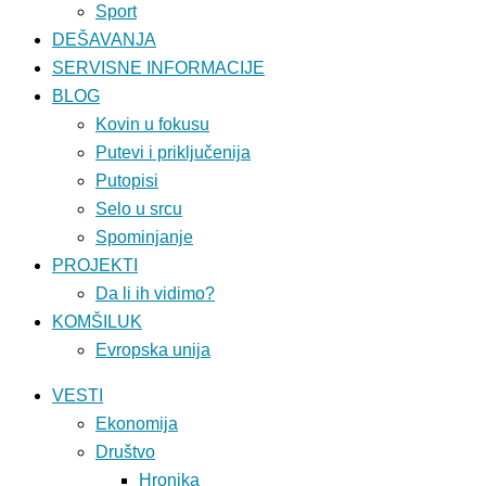
Sport
DEŠAVANJA
SERVISNE INFORMACIJE
BLOG
Kovin u fokusu
Putevi i priključenija
Putopisi
Selo u srcu
Spominjanje
PROJEKTI
Da li ih vidimo?
KOMŠILUK
Evropska unija
VESTI
Ekonomija
Društvo
Hronika