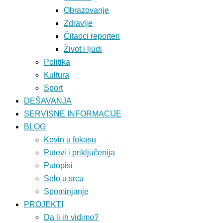
Obrazovanje
Zdravlje
Čitaoci reporteri
Život i ljudi
Politika
Kultura
Sport
DEŠAVANJA
SERVISNE INFORMACIJE
BLOG
Kovin u fokusu
Putevi i priključenija
Putopisi
Selo u srcu
Spominjanje
PROJEKTI
Da li ih vidimo?